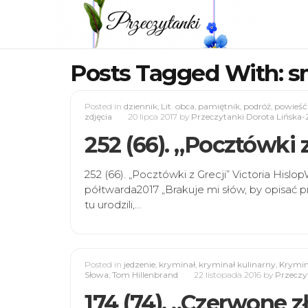
Posts Tagged With: s
Posted in
dziennik
,
Lit. obca
,
pamiętnik
,
podróż
,
powieść
zdjęcia
20 lipca 2017
by
Przeczytanki Dorota Lińska-
252 (66). „Pocztówki z
252 (66). „Pocztówki z Grecji” Victoria His
półtwarda2017 „Brakuje mi słów, by opisać pi
tu urodzili,…
Posted in
jedzenie
,
kryminał
,
kryminał kulinarny
,
Krymina
Słowa
,
Tom Hillenbrand
22 listopada 2016
by
Przeczy
174 (74). „Czerwone 