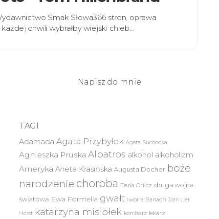
ndWydawnictwo Smak Słowa366 stron, oprawa
 każdej chwili wybrałby wiejski chleb…
Napisz do mnie
TAGI
Agata Przybyłek
Adamada
Agata Suchocka
Albatros
Agnieszka Pruska
alkohol
alkoholizm
boże
Ameryka
Aneta Krasińska
Augusta Docher
choroba
narodzenie
druga wojna
Daria Orlicz
gwałt
światowa
Ewa Formella
Iwona Banach
Jorn Lier
katarzyna misiołek
lekarz
Horst
komisarz