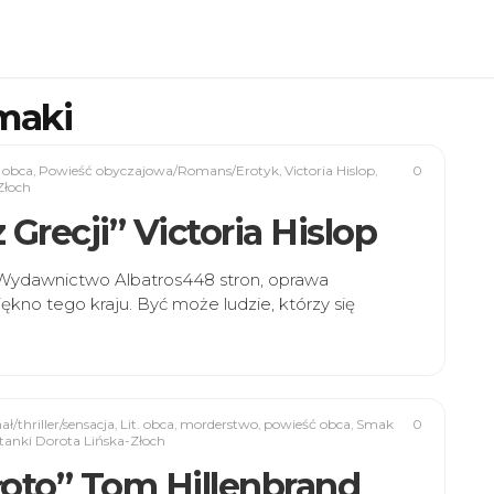
maki
 obca
,
Powieść obyczajowa/Romans/Erotyk
,
Victoria Hislop
,
0
Złoch
 Grecji” Victoria Hislop
lopWydawnictwo Albatros448 stron, oprawa
ękno tego kraju. Być może ludzie, którzy się
ł/thriller/sensacja
,
Lit. obca
,
morderstwo
,
powieść obca
,
Smak
0
tanki Dorota Lińska-Złoch
złoto” Tom Hillenbrand