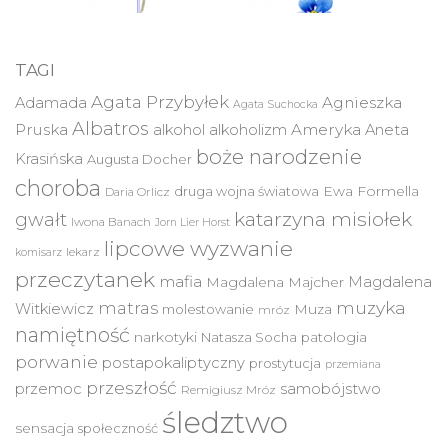
TAGI
Agata Przybyłek
Agnieszka
Adamada
Agata Suchocka
Albatros
Pruska
Ameryka
alkohol
alkoholizm
Aneta
boże narodzenie
Krasińska
Augusta Docher
choroba
druga wojna światowa
Ewa Formella
Daria Orlicz
katarzyna misiołek
gwałt
Iwona Banach
Jorn Lier Horst
lipcowe wyzwanie
lekarz
komisarz
przeczytanek
mafia
Magdalena
Magdalena Majcher
muzyka
matras
Witkiewicz
molestowanie
Muza
mróz
namiętność
narkotyki
Natasza Socha
patologia
porwanie
postapokaliptyczny
prostytucja
przemiana
przeszłość
przemoc
samobójstwo
Remigiusz Mróz
śledztwo
sensacja
społeczność