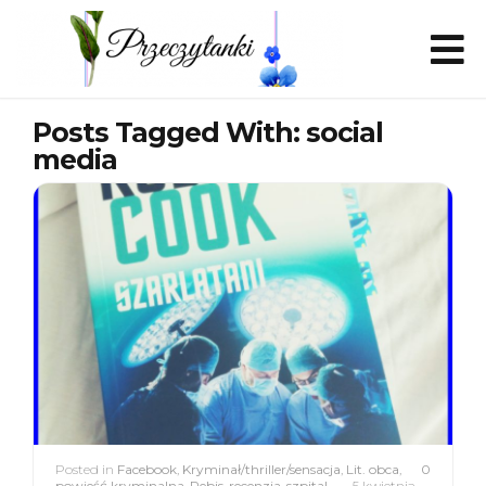
Posts Tagged With: social
media
Posted in
Facebook
,
Kryminał/thriller/sensacja
,
Lit. obca
,
0
powieść kryminalna
,
Rebis
,
recenzja
,
szpital
5 kwietnia