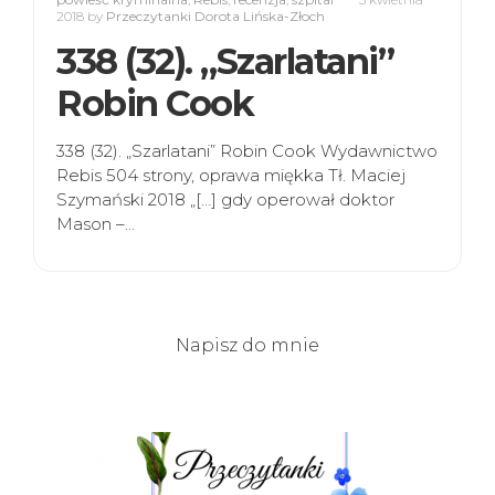
2018
by
Przeczytanki Dorota Lińska-Złoch
338 (32). „Szarlatani”
Robin Cook
338 (32). „Szarlatani” Robin Cook Wydawnictwo
Rebis 504 strony, oprawa miękka Tł. Maciej
Szymański 2018 „[…] gdy operował doktor
Mason –…
Napisz do mnie