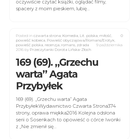
oczywiście czytać książki, oglądać filmy,
spacery z moim pieskiem, lubię…
Posted in
czwarta strona
,
Komedia
,
Lit. polska
,
miłość
,
0
powieść kobieca
,
Powieść obyczajowa/Romans/Erotyk
,
powieść polska
,
recenzja
,
romans
,
zdrada
9 października
2016
by
Przeczytanki Dorota Lińska-Złoch
169 (69). „Grzechu
warta” Agata
Przybyłek
169 (69). „Grzechu warta” Agata
PrzybyłekWydawnictwo Czwarta Strona374
strony, oprawa miękka2016 Kolejna odsłona
serii o Sosenkach to opowieść o córce Iwonki
z „Nie zmienił się…