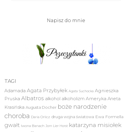
Napisz do mnie
TAGI
Agata Przybyłek
Agnieszka
Adamada
Agata Suchocka
Albatros
Pruska
Ameryka
alkohol
alkoholizm
Aneta
boże narodzenie
Krasińska
Augusta Docher
choroba
druga wojna światowa
Ewa Formella
Daria Orlicz
katarzyna misiołek
gwałt
Iwona Banach
Jorn Lier Horst