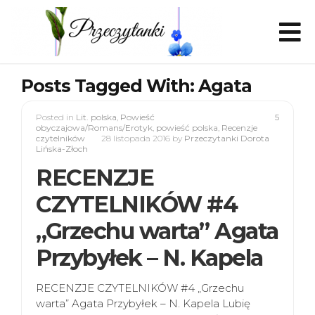
Posts Tagged With: Agata
Posted in
Lit. polska
,
Powieść
5
obyczajowa/Romans/Erotyk
,
powieść polska
,
Recenzje
czytelników
28 listopada 2016
by
Przeczytanki Dorota
Lińska-Złoch
RECENZJE
CZYTELNIKÓW #4
„Grzechu warta” Agata
Przybyłek – N. Kapela
RECENZJE CZYTELNIKÓW #4 „Grzechu
warta” Agata Przybyłek – N. Kapela Lubię