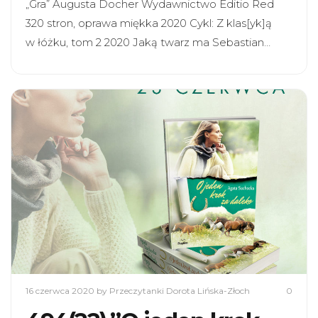
„Gra” Augusta Docher Wydawnictwo Editio Red
320 stron, oprawa miękka 2020 Cykl: Z klas[yk]ą
w łóżku, tom 2 2020 Jaką twarz ma Sebastian…
16 czerwca 2020
by Przeczytanki Dorota Lińska-Złoch
0