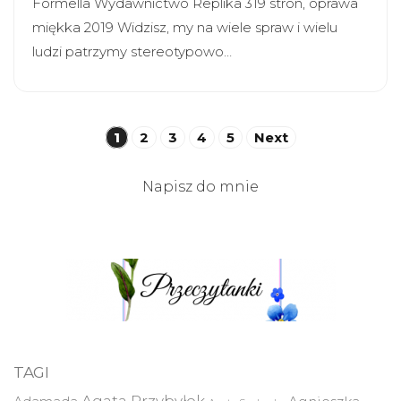
Formella Wydawnictwo Replika 319 stron, oprawa
miękka 2019 Widzisz, my na wiele spraw i wielu
ludzi patrzymy stereotypowo…
Stronicowanie
1
2
3
4
5
Next
wpisów
Napisz do mnie
TAGI