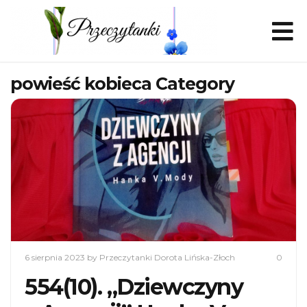
powieść kobieca Category
6 sierpnia 2023
by Przeczytanki Dorota Lińska-Złoch
0
554(10). „Dziewczyny