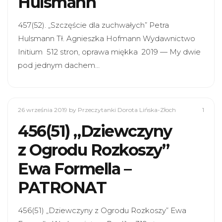
Hulsmann
457(52). „Szczęście dla zuchwałych” Petra
Hulsmann Tł. Agnieszka Hofmann Wydawnictwo
Initium 512 stron, oprawa miękka 2019 — My dwie
pod jednym dachem…
26 września 2019
by Przeczytanki Dorota Lińska-Złoch
1
456(51) „Dziewczyny
z Ogrodu Rozkoszy”
Ewa Formella –
PATRONAT
456(51) „Dziewczyny z Ogrodu Rozkoszy” Ewa