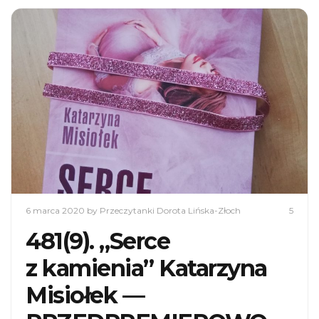
6 marca 2020
by Przeczytanki Dorota Lińska-Złoch
5
481(9). „Serce
z kamienia” Katarzyna
Misiołek —