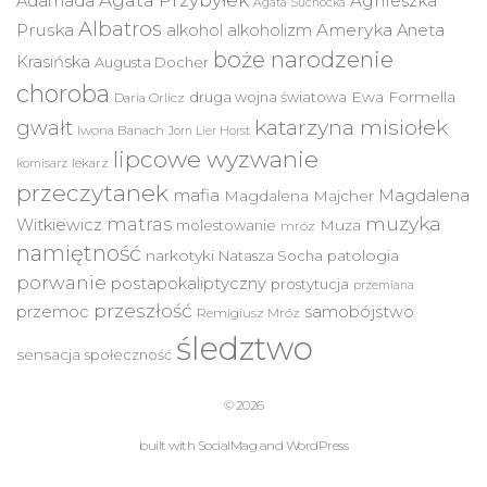
Agata Przybyłek
Agnieszka
Adamada
Agata Suchocka
Albatros
Pruska
Ameryka
alkohol
alkoholizm
Aneta
boże narodzenie
Krasińska
Augusta Docher
choroba
druga wojna światowa
Ewa Formella
Daria Orlicz
katarzyna misiołek
gwałt
Iwona Banach
Jorn Lier Horst
lipcowe wyzwanie
lekarz
komisarz
przeczytanek
mafia
Magdalena
Magdalena Majcher
muzyka
matras
Witkiewicz
molestowanie
Muza
mróz
namiętność
narkotyki
Natasza Socha
patologia
porwanie
postapokaliptyczny
prostytucja
przemiana
przeszłość
przemoc
samobójstwo
Remigiusz Mróz
śledztwo
sensacja
społeczność
© 2026
built with
SocialMag
and
WordPress