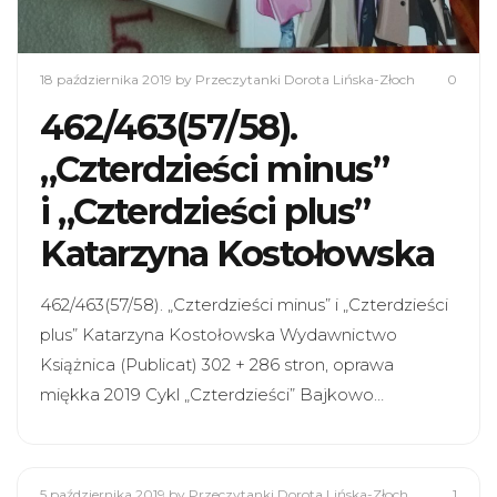
18 października 2019
by Przeczytanki Dorota Lińska-Złoch
0
462/463(57/58).
„Czterdzieści minus”
i „Czterdzieści plus”
Katarzyna Kostołowska
462/463(57/58). „Czterdzieści minus” i „Czterdzieści
plus” Katarzyna Kostołowska Wydawnictwo
Książnica (Publicat) 302 + 286 stron, oprawa
miękka 2019 Cykl „Czterdzieści” Bajkowo…
5 października 2019
by Przeczytanki Dorota Lińska-Złoch
1