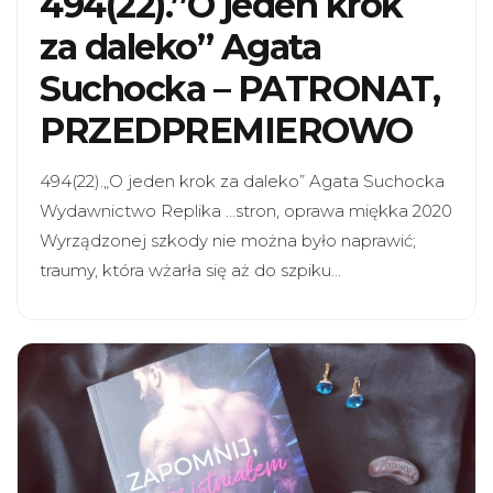
494(22).”O jeden krok
za daleko” Agata
Suchocka – PATRONAT,
PRZEDPREMIEROWO
494(22).„O jeden krok za daleko” Agata Suchocka
Wydawnictwo Replika …stron, oprawa miękka 2020
Wyrządzonej szkody nie można było naprawić;
traumy, która wżarła się aż do szpiku…