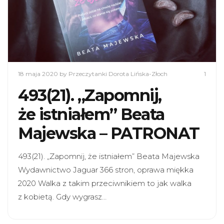
18 maja 2020
by Przeczytanki Dorota Lińska-Złoch
1
493(21). „Zapomnij,
że istniałem” Beata
Majewska – PATRONAT
493(21). „Zapomnij, że istniałem” Beata Majewska
Wydawnictwo Jaguar 366 stron, oprawa miękka
2020 Walka z takim przeciwnikiem to jak walka
z kobietą. Gdy wygrasz…