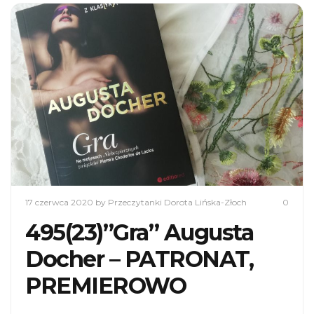
17 czerwca 2020
by Przeczytanki Dorota Lińska-Złoch
0
495(23)”Gra” Augusta
Docher – PATRONAT,
PREMIEROWO