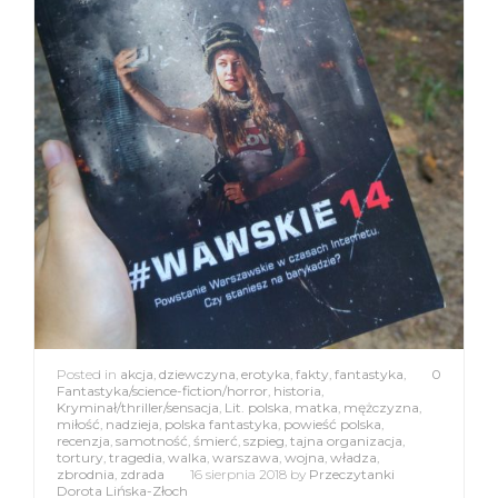
Posted in
akcja
,
dziewczyna
,
erotyka
,
fakty
,
fantastyka
,
0
Fantastyka/science-fiction/horror
,
historia
,
Kryminał/thriller/sensacja
,
Lit. polska
,
matka
,
mężczyzna
,
miłość
,
nadzieja
,
polska fantastyka
,
powieść polska
,
recenzja
,
samotność
,
śmierć
,
szpieg
,
tajna organizacja
,
tortury
,
tragedia
,
walka
,
warszawa
,
wojna
,
władza
,
zbrodnia
,
zdrada
16 sierpnia 2018
by
Przeczytanki
Dorota Lińska-Złoch