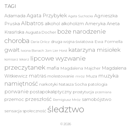
TAGI
Agata Przybyłek
Agnieszka
Adamada
Agata Suchocka
Albatros
Pruska
Ameryka
alkohol
alkoholizm
Aneta
boże narodzenie
Krasińska
Augusta Docher
choroba
druga wojna światowa
Ewa Formella
Daria Orlicz
katarzyna misiołek
gwałt
Iwona Banach
Jorn Lier Horst
lipcowe wyzwanie
lekarz
komisarz
przeczytanek
mafia
Magdalena
Magdalena Majcher
muzyka
matras
Witkiewicz
molestowanie
Muza
mróz
namiętność
narkotyki
Natasza Socha
patologia
porwanie
postapokaliptyczny
prostytucja
przemiana
przeszłość
przemoc
samobójstwo
Remigiusz Mróz
śledztwo
sensacja
społeczność
© 2026