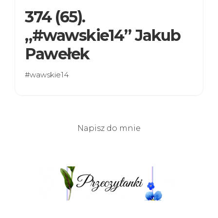
374 (65).
„#wawskie14” Jakub
Pawełek
#wawskie14
Napisz do mnie