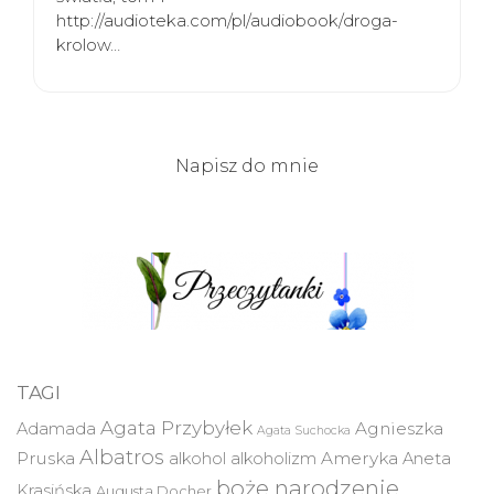
http://audioteka.com/pl/audiobook/droga-
krolow…
Napisz do mnie
TAGI
Agata Przybyłek
Agnieszka
Adamada
Agata Suchocka
Albatros
Pruska
Ameryka
alkohol
alkoholizm
Aneta
boże narodzenie
Krasińska
Augusta Docher