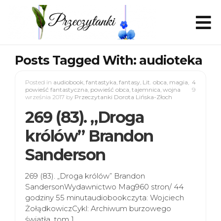
Posts Tagged With: audioteka
Posted in
audiobook
,
fantastyka
,
fantasy
,
Lit. obca
,
magia
,
4
powieść fantastyczna
,
powieść obca
,
tajemnica
,
wojna
9
września 2017
by
Przeczytanki Dorota Lińska-Złoch
269 (83). „Droga
królów” Brandon
Sanderson
269 (83). „Droga królów” Brandon
SandersonWydawnictwo Mag960 stron/ 44
godziny 55 minutaudiobookczyta: Wojciech
ŻołądkowiczCykl: Archiwum burzowego
światła, tom 1