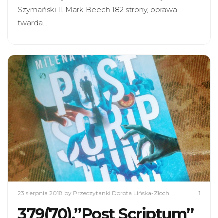
Szymański Il. Mark Beech 182 strony, oprawa
twarda…
23 sierpnia 2018
by Przeczytanki Dorota Lińska-Złoch
1
379(70).”Post Scriptum”