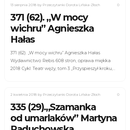
13 sierpnia 2018
by Przeczytanki Dorota Lińska-Złoch
0
371 (62). „W mocy
wichru” Agnieszka
Hałas
371 (62). „W mocy wichru” Agnieszka Hałas
Wydawnictwo Rebis 608 stron, oprawa miękka
2018 Cykl: Teatr węży, tom 3 „Przyspieszył kroku,…
2 kwietnia 2018
by Przeczytanki Dorota Lińska-Złoch
0
335 (29).„Szamanka
od umarlaków” Martyna
Raduchowska