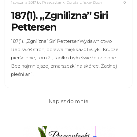
1 stycznia 2017
by Przeczytanki Dorota Lińska-Złoch
0
187(1). „Zgnilizna” Siri
Pettersen
187(1). „Zgnilizna” Siri PettersenWydawnictwo
Rebis528 stron, oprawa miękka2016Cykl: Krucze
pierścienie, tom 2 „Jabłko było świeże i zielone.
Bez najmniejszej zmarszczki na skórce. Żadnej
pleśni ani…
Napisz do mnie