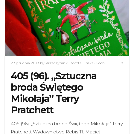
28 grudnia 2018
by Przeczytanki Dorota Lińska-Złoch
0
405 (96). „Sztuczna
broda Świętego
Mikołaja” Terry
Pratchett
405 (96). „Sztuczna broda Świętego Mikołaja” Terry
Pratchett Wydawnictwo Rebis Tł. Maciej