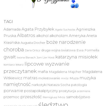
TAGI
Agata Przybyłek
Agnieszka
Adamada
Agata Suchocka
Albatros
Pruska
Ameryka
alkohol
alkoholizm
Aneta
boże narodzenie
Krasińska
Augusta Docher
choroba
druga wojna światowa
Ewa Formella
Daria Orlicz
katarzyna misiołek
gwałt
Iwona Banach
Jorn Lier Horst
lipcowe wyzwanie
lekarz
komisarz
przeczytanek
mafia
Magdalena
Magdalena Majcher
muzyka
matras
Witkiewicz
molestowanie
Muza
mróz
namiętność
narkotyki
Natasza Socha
patologia
porwanie
postapokaliptyczny
prostytucja
przemiana
przeszłość
przemoc
samobójstwo
Remigiusz Mróz
śledztwo