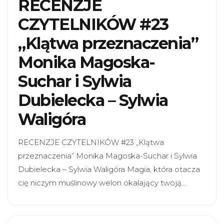
RECENZJE
CZYTELNIKÓW #23
„Klątwa przeznaczenia”
Monika Magoska-
Suchar i Sylwia
Dubielecka – Sylwia
Waligóra
RECENZJE CZYTELNIKÓW #23 „Klątwa
przeznaczenia” Monika Magoska-Suchar i Sylwia
Dubielecka – Sylwia Waligóra Magia, która otacza
cię niczym muślinowy welon okalający twoją…