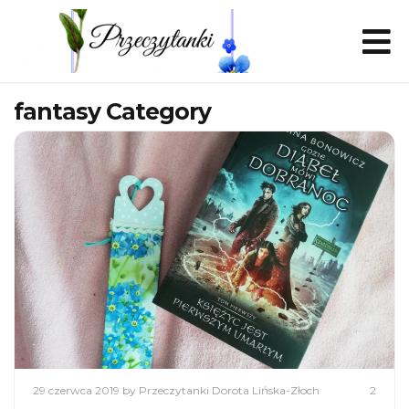
fantasy Category
29 czerwca 2019
by Przeczytanki Dorota Lińska-Złoch
2