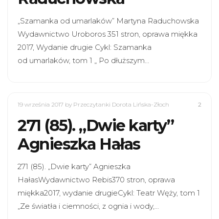
„Szamanka od umarlaków” Martyna Raduchowska
Wydawnictwo Uroboros 351 stron, oprawa miękka
2017, Wydanie drugie Cykl: Szamanka
od umarlaków, tom 1 „ Po dłuższym…
19 września 2017
by Przeczytanki Dorota Lińska-Złoch
2
271 (85). „Dwie karty”
Agnieszka Hałas
271 (85). „Dwie karty” Agnieszka
HałasWydawnictwo Rebis370 stron, oprawa
miękka2017, wydanie drugieCykl: Teatr Węży, tom 1
„Ze światła i ciemności, z ognia i wody,…