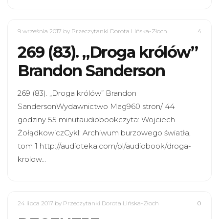
9 września 2017
by Przeczytanki Dorota Lińska-Złoch
4
269 (83). „Droga królów”
Brandon Sanderson
269 (83). „Droga królów” Brandon
SandersonWydawnictwo Mag960 stron/ 44
godziny 55 minutaudiobookczyta: Wojciech
ŻołądkowiczCykl: Archiwum burzowego światła,
tom 1 http://audioteka.com/pl/audiobook/droga-
krolow…
24 lipca 2017
by Przeczytanki Dorota Lińska-Złoch
0