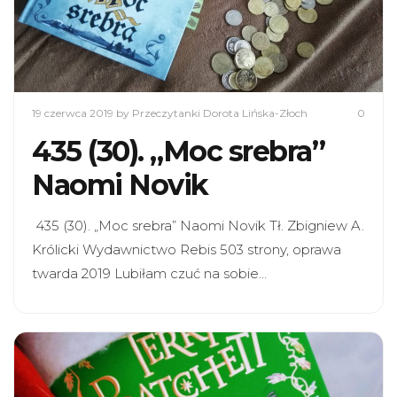
19 czerwca 2019
by Przeczytanki Dorota Lińska-Złoch
0
435 (30). „Moc srebra”
Naomi Novik
435 (30). „Moc srebra” Naomi Novik Tł. Zbigniew A.
Królicki Wydawnictwo Rebis 503 strony, oprawa
twarda 2019 Lubiłam czuć na sobie…