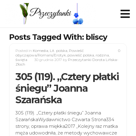
Posts Tagged With: bliscy
Posted in
Komedia
,
Lit. polska
,
Powieść
0
obyczajowa/Romans/Erotyk
,
powieść polska
,
rodzina
,
święta
30 grudnia 2017
by
Przeczytanki Dorota Lińska-
Złoch
305 (119). „Cztery płatki
śniegu” Joanna
Szarańska
305 (119). „Cztery płatki śniegu” Joanna
SzarańskaWydawnictwo Czwarta Strona334
strony, oprawa miękka2017 „Kolejny raz matka
męża udowodniła, że metody wychowawcze