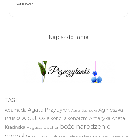
synowej…
Napisz do mnie
TAGI
Agata Przybyłek
Agnieszka
Adamada
Agata Suchocka
Albatros
Pruska
Ameryka
alkohol
alkoholizm
Aneta
boże narodzenie
Krasińska
Augusta Docher
choroba