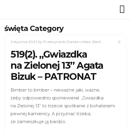
święta Category
2 stycznia 2022
by Przeczytanki Dorota Lińska-Złoch
0
519(2). „Gwiazdka
na Zielonej 13” Agata
Bizuk – PATRONAT
Bimber to bimber – nieważne jaki, ważne,
żeby odpowiednio sponiewierał. „Gwiazdka
na Zielonej 13” to trzecie spotkanie z bohaterami
pewnej kamienicy. A przyznać trzeba,
że zamieszkuje ją bardzo…