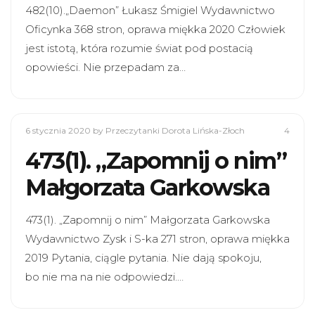
482(10).„Daemon” Łukasz Śmigiel Wydawnictwo
Oficynka 368 stron, oprawa miękka 2020 Człowiek
jest istotą, która rozumie świat pod postacią
opowieści. Nie przepadam za…
6 stycznia 2020
by Przeczytanki Dorota Lińska-Złoch
4
473(1). „Zapomnij o nim”
Małgorzata Garkowska
473(1). „Zapomnij o nim” Małgorzata Garkowska
Wydawnictwo Zysk i S-ka 271 stron, oprawa miękka
2019 Pytania, ciągle pytania. Nie dają spokoju,
bo nie ma na nie odpowiedzi.…