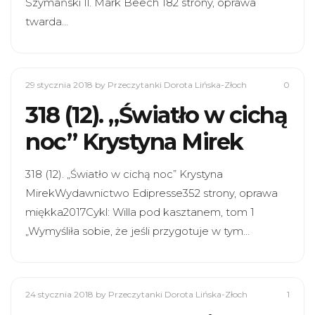
Szymański Il. Mark Beech 182 strony, oprawa
twarda…
29 stycznia 2018
by Przeczytanki Dorota Lińska-Złoch
0
318 (12). „Światło w cichą
noc” Krystyna Mirek
318 (12). „Światło w cichą noc” Krystyna
MirekWydawnictwo Edipresse352 strony, oprawa
miękka2017Cykl: Willa pod kasztanem, tom 1
„Wymyśliła sobie, że jeśli przygotuje w tym…
24 stycznia 2018
by Przeczytanki Dorota Lińska-Złoch
1