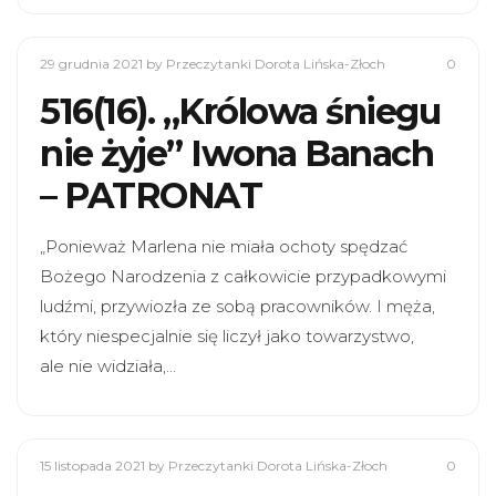
29 grudnia 2021
by Przeczytanki Dorota Lińska-Złoch
0
516(16). „Królowa śniegu
nie żyje” Iwona Banach
– PATRONAT
„Ponieważ Marlena nie miała ochoty spędzać
Bożego Narodzenia z całkowicie przypadkowymi
ludźmi, przywiozła ze sobą pracowników. I męża,
który niespecjalnie się liczył jako towarzystwo,
ale nie widziała,…
15 listopada 2021
by Przeczytanki Dorota Lińska-Złoch
0