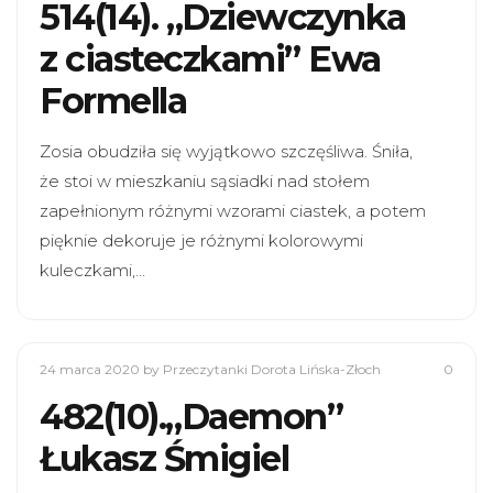
514(14). „Dziewczynka
z ciasteczkami” Ewa
Formella
Zosia obudziła się wyjątkowo szczęśliwa. Śniła,
że stoi w mieszkaniu sąsiadki nad stołem
zapełnionym różnymi wzorami ciastek, a potem
pięknie dekoruje je różnymi kolorowymi
kuleczkami,…
24 marca 2020
by Przeczytanki Dorota Lińska-Złoch
0
482(10).„Daemon”
Łukasz Śmigiel