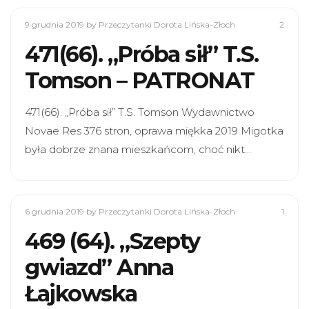
9 grudnia 2019
by Przeczytanki Dorota Lińska-Złoch
2
471(66). „Próba sił” T.S.
Tomson – PATRONAT
471(66). „Próba sił” T.S. Tomson Wydawnictwo
Novae Res 376 stron, oprawa miękka 2019 Migotka
była dobrze znana mieszkańcom, choć nikt…
6 grudnia 2019
by Przeczytanki Dorota Lińska-Złoch
1
469 (64). „Szepty
gwiazd” Anna
Łajkowska