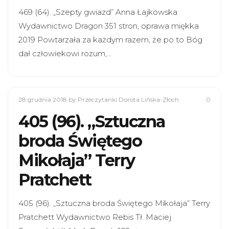
469 (64). „Szepty gwiazd” Anna Łajkowska
Wydawnictwo Dragon 351 stron, oprawa miękka
2019 Powtarzała za każdym razem, że po to Bóg
dał człowiekowi rozum,…
28 grudnia 2018
by Przeczytanki Dorota Lińska-Złoch
0
405 (96). „Sztuczna
broda Świętego
Mikołaja” Terry
Pratchett
405 (96). „Sztuczna broda Świętego Mikołaja” Terry
Pratchett Wydawnictwo Rebis Tł. Maciej