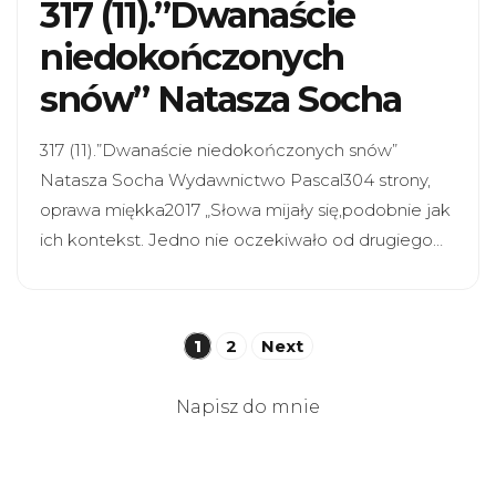
317 (11).”Dwanaście
niedokończonych
snów” Natasza Socha
317 (11).”Dwanaście niedokończonych snów”
Natasza Socha Wydawnictwo Pascal304 strony,
oprawa miękka2017 „Słowa mijały się,podobnie jak
ich kontekst. Jedno nie oczekiwało od drugiego…
Stronicowanie
1
2
Next
wpisów
Napisz do mnie