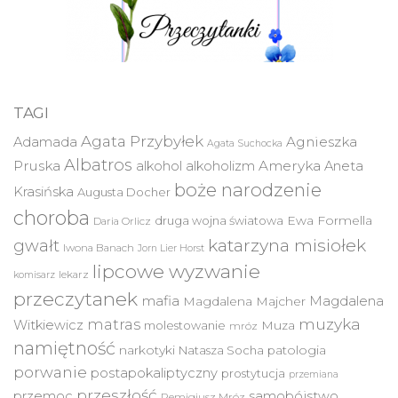
TAGI
Agata Przybyłek
Agnieszka
Adamada
Agata Suchocka
Albatros
Pruska
Ameryka
alkohol
alkoholizm
Aneta
boże narodzenie
Krasińska
Augusta Docher
choroba
druga wojna światowa
Ewa Formella
Daria Orlicz
katarzyna misiołek
gwałt
Iwona Banach
Jorn Lier Horst
lipcowe wyzwanie
lekarz
komisarz
przeczytanek
mafia
Magdalena
Magdalena Majcher
muzyka
matras
Witkiewicz
molestowanie
Muza
mróz
namiętność
narkotyki
Natasza Socha
patologia
porwanie
postapokaliptyczny
prostytucja
przemiana
przeszłość
przemoc
samobójstwo
Remigiusz Mróz