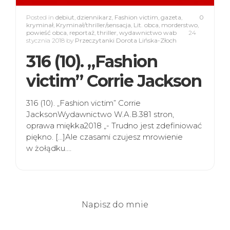
Posted in
debiut
,
dziennikarz
,
Fashion victim
,
gazeta
,
0
kryminał
,
Kryminał/thriller/sensacja
,
Lit. obca
,
morderstwo
,
powieść obca
,
reportaż
,
thriller
,
wydawnictwo wab
24
stycznia 2018
by
Przeczytanki Dorota Lińska-Złoch
316 (10). „Fashion
victim” Corrie Jackson
316 (10). „Fashion victim” Corrie
JacksonWydawnictwo W.A.B.381 stron,
oprawa miękka2018 „- Trudno jest zdefiniować
piękno. […]Ale czasami czujesz mrowienie
w żołądku.…
Napisz do mnie