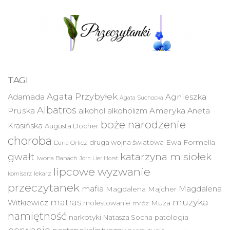
TAGI
Agata Przybyłek
Agnieszka
Adamada
Agata Suchocka
Albatros
Pruska
Ameryka
alkohol
alkoholizm
Aneta
boże narodzenie
Krasińska
Augusta Docher
choroba
druga wojna światowa
Ewa Formella
Daria Orlicz
katarzyna misiołek
gwałt
Iwona Banach
Jorn Lier Horst
lipcowe wyzwanie
lekarz
komisarz
przeczytanek
mafia
Magdalena
Magdalena Majcher
muzyka
matras
Witkiewicz
molestowanie
Muza
mróz
namiętność
narkotyki
Natasza Socha
patologia
porwanie