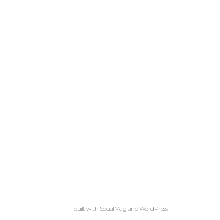
built with
SocialMag
and
WordPress