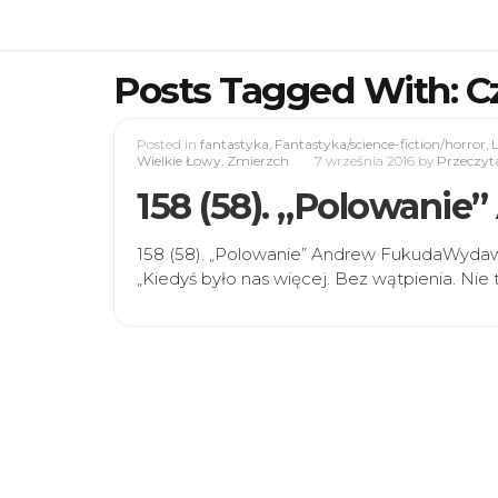
Posts Tagged With: C
Posted in
fantastyka
,
Fantastyka/science-fiction/horror
,
L
Wielkie Łowy
,
Zmierzch
7 września 2016
by
Przeczyt
158 (58). „Polowani
158 (58). „Polowanie” Andrew FukudaWyda
„Kiedyś było nas więcej. Bez wątpienia. Nie 