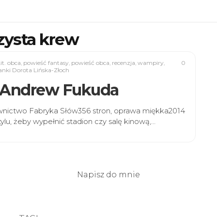
zysta krew
it. obca
,
powieść fantasy
,
powieść obca
,
recenzja
,
wampiry
,
0
anki Dorota Lińska-Złoch
e” Andrew Fukuda
wnictwo Fabryka Słów356 stron, oprawa miękka2014
tylu, żeby wypełnić stadion czy salę kinową,…
Napisz do mnie