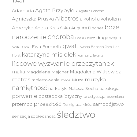
TAGI
Agata Przybyłek
Adamada
Agata Suchocka
Albatros
Agnieszka Pruska
alkohol
alkoholizm
boże
Ameryka
Aneta Krasińska
Augusta Docher
choroba
narodzenie
druga wojna
Daria Orlicz
gwałt
światowa
Ewa Formella
Iwona Banach
Jorn Lier
katarzyna misiołek
lekarz
Horst
komisarz
lipcowe wyzwanie przeczytanek
mafia
Magdalena Witkiewicz
Magdalena Majcher
muzyka
matras
molestowanie
Muza
mróz
namiętność
narkotyki
Natasza Socha
patologia
porwanie
postapokaliptyczny
prostytucja
przemiana
przeszłość
przemoc
samobójstwo
Remigiusz Mróz
śledztwo
sensacja
społeczność