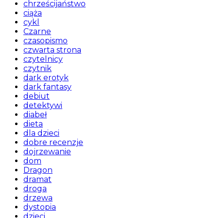
chrześcijaństwo
ciąża
cykl
Czarne
czasopismo
czwarta strona
czytelnicy
czytnik
dark erotyk
dark fantasy
debiut
detektywi
diabeł
dieta
dla dzieci
dobre recenzje
dojrzewanie
dom
Dragon
dramat
droga
drzewa
dystopia
dzieci