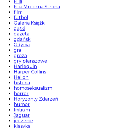
Filia
Filia Mroczna Strona
film
futbol
Galeria Książki
gąski
gazeta
gdańsk
Gdynia
gra
groza
gry planszowe
Harlequin
Harper Collins
Helion
historia
homoseksualizm
horror
Horyzonty Zdarzeń
humor
Initium
Jaguar
jedzenie
klasyka