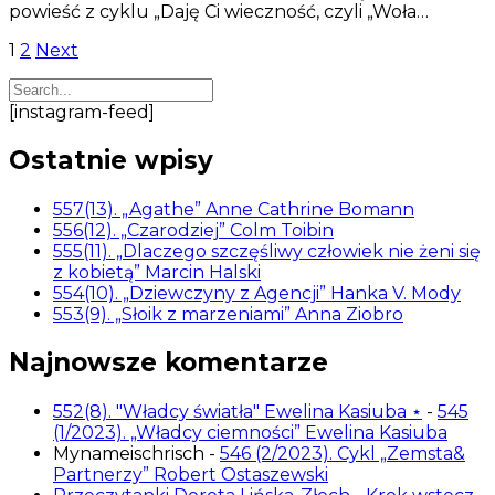
powieść z cyklu „Daję Ci wieczność, czyli „Woła…
Stronicowanie
1
2
Next
wpisów
[instagram-feed]
Ostatnie wpisy
557(13). „Agathe” Anne Cathrine Bomann
556(12). „Czarodziej” Colm Toibin
555(11). „Dlaczego szczęśliwy człowiek nie żeni się
z kobietą” Marcin Halski
554(10). „Dziewczyny z Agencji” Hanka V. Mody
553(9). „Słoik z marzeniami” Anna Ziobro
Najnowsze komentarze
552(8). "Władcy światła" Ewelina Kasiuba ⋆
-
545
(1/2023). „Władcy ciemności” Ewelina Kasiuba
Mynameischrisch
-
546 (2/2023). Cykl „Zemsta&
Partnerzy” Robert Ostaszewski