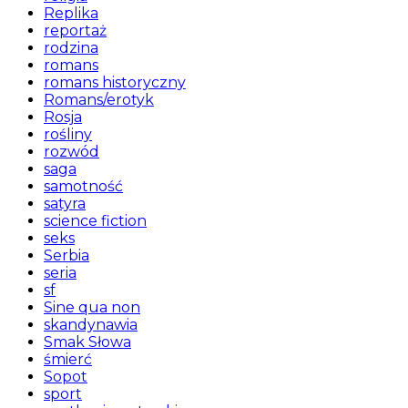
Replika
reportaż
rodzina
romans
romans historyczny
Romans/erotyk
Rosja
rośliny
rozwód
saga
samotność
satyra
science fiction
seks
Serbia
seria
sf
Sine qua non
skandynawia
Smak Słowa
śmierć
Sopot
sport