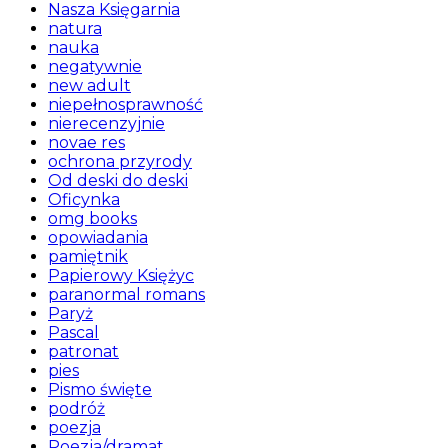
Nasza Księgarnia
natura
nauka
negatywnie
new adult
niepełnosprawność
nierecenzyjnie
novae res
ochrona przyrody
Od deski do deski
Oficynka
omg books
opowiadania
pamiętnik
Papierowy Księżyc
paranormal romans
Paryż
Pascal
patronat
pies
Pismo święte
podróż
poezja
Poezja/dramat