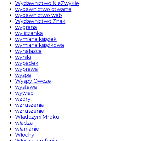
Wydawnictwo NieZwykłe
wydawnictwo otwarte
wydawnictwo wab
Wydawnictwo Znak
wygrana
wyliczanka
wymiana książek
wymiana książkowa
wynalazca
wyniki
wypadek
wyprawa
wyspa
Wyspy Owcze
wystawa
wywiad
wzory
wzruszenia
wzruszenie
Władczyni Mroku
władza
włamanie
Włochy
Włoska symfonia