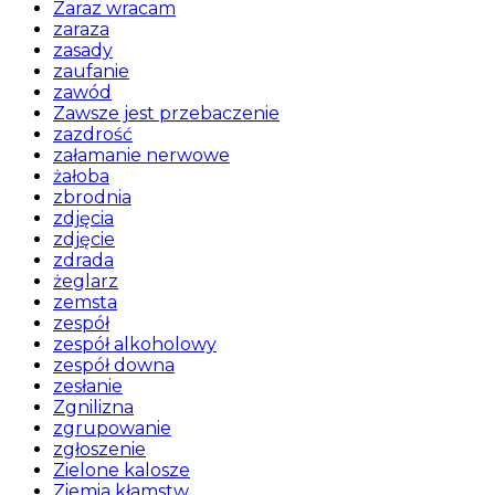
Zaraz wracam
zaraza
zasady
zaufanie
zawód
Zawsze jest przebaczenie
zazdrość
załamanie nerwowe
żałoba
zbrodnia
zdjęcia
zdjęcie
zdrada
żeglarz
zemsta
zespół
zespół alkoholowy
zespół downa
zesłanie
Zgnilizna
zgrupowanie
zgłoszenie
Zielone kalosze
Ziemia kłamstw