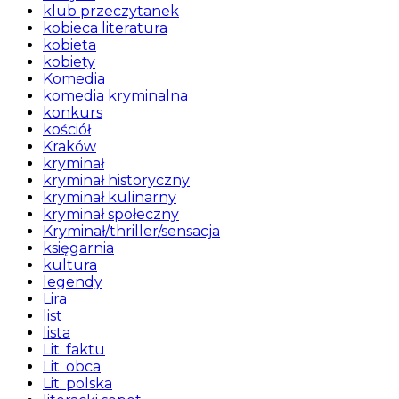
klub przeczytanek
kobieca literatura
kobieta
kobiety
Komedia
komedia kryminalna
konkurs
kościół
Kraków
kryminał
kryminał historyczny
kryminał kulinarny
kryminał społeczny
Kryminał/thriller/sensacja
księgarnia
kultura
legendy
Lira
list
lista
Lit. faktu
Lit. obca
Lit. polska