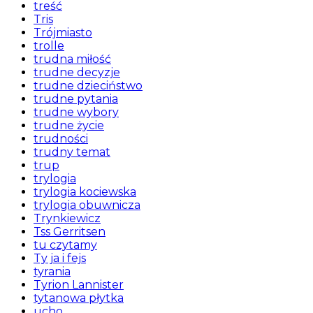
treść
Tris
Trójmiasto
trolle
trudna miłość
trudne decyzje
trudne dzieciństwo
trudne pytania
trudne wybory
trudne życie
trudności
trudny temat
trup
trylogia
trylogia kociewska
trylogia obuwnicza
Trynkiewicz
Tss Gerritsen
tu czytamy
Ty ja i fejs
tyrania
Tyrion Lannister
tytanowa płytka
ucho