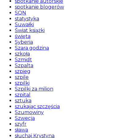
spotkanie autorskie
spotkanie blogerów
SQN
statystyka
Suwałki
Świat książki
święta
Syberia
Szara godzina
szkoła
Szmidt
Szpalta
szpieg
szpile
szpilki
Szpilki za milion
szpital
sztuka
szukając szczęścia
Szumowiny
Szwecja
szyfr
sława
słuchaj Krystyna