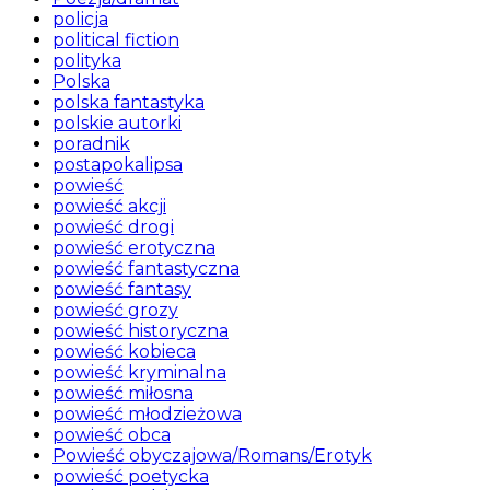
policja
political fiction
polityka
Polska
polska fantastyka
polskie autorki
poradnik
postapokalipsa
powieść
powieść akcji
powieść drogi
powieść erotyczna
powieść fantastyczna
powieść fantasy
powieść grozy
powieść historyczna
powieść kobieca
powieść kryminalna
powieść miłosna
powieść młodzieżowa
powieść obca
Powieść obyczajowa/Romans/Erotyk
powieść poetycka