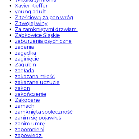
Xavier Kieffer
young adult
Z teściową za pan wróg
Z twojej winy
Za zamkniętymi drzwiami
Ząbkowice Śląskie
zaburzenia psychiczne
zadania
zagadka
zaginięcie
Zagubin
zagłada
zakazana miłość
zakazane uczucie
zakon
zakończenie
Zakopane
zamach
zamknięta społeczność
zanim się pojawiłeś
zanim umrę
zapomnieni
zapowiedzi