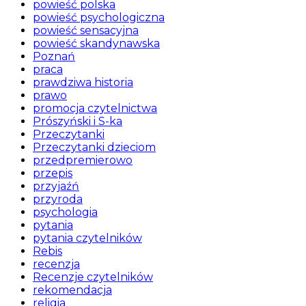
powieść polska
powieść psychologiczna
powieść sensacyjna
powieść skandynawska
Poznań
praca
prawdziwa historia
prawo
promocja czytelnictwa
Prószyński i S-ka
Przeczytanki
Przeczytanki dzieciom
przedpremierowo
przepis
przyjaźń
przyroda
psychologia
pytania
pytania czytelników
Rebis
recenzja
Recenzje czytelników
rekomendacja
religia