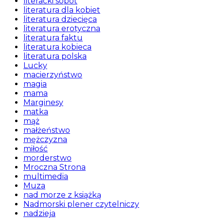
literacki sopot
literatura dla kobiet
literatura dziecięca
literatura erotyczna
literatura faktu
literatura kobieca
literatura polska
Lucky
macierzyństwo
magia
mama
Marginesy
matka
mąż
małżeństwo
mężczyzna
miłość
morderstwo
Mroczna Strona
multimedia
Muza
nad morze z książką
Nadmorski plener czytelniczy
nadzieja