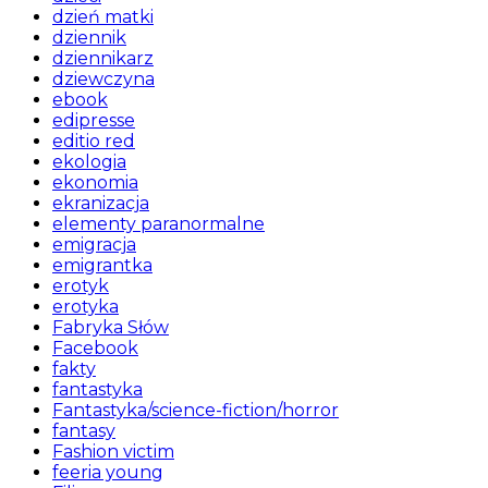
dzień matki
dziennik
dziennikarz
dziewczyna
ebook
edipresse
editio red
ekologia
ekonomia
ekranizacja
elementy paranormalne
emigracja
emigrantka
erotyk
erotyka
Fabryka Słów
Facebook
fakty
fantastyka
Fantastyka/science-fiction/horror
fantasy
Fashion victim
feeria young