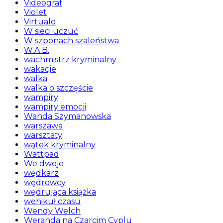
Videograf
Violet
Virtualo
W sieci uczuć
W szponach szaleństwa
W.A.B.
wachmistrz kryminalny
wakacje
walka
walka o szczęście
wampiry
wampiry emocji
Wanda Szymanowska
warszawa
warsztaty
wątek kryminalny
Wattpad
We dwoje
wędkarz
wędrowcy
wędrująca książka
wehikuł czasu
Wendy Welch
Weranda na Czarcim Cyplu