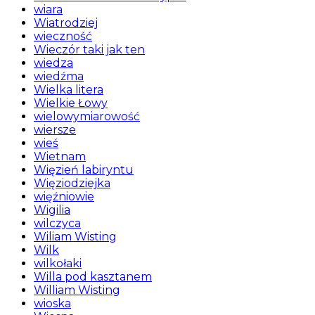
wiara
Wiatrodziej
wieczność
Wieczór taki jak ten
wiedza
wiedźma
Wielka litera
Wielkie Łowy
wielowymiarowość
wiersze
wieś
Wietnam
Więzień labiryntu
Więziodziejka
więźniowie
Wigilia
wilczyca
Wiliam Wisting
Wilk
wilkołaki
Willa pod kasztanem
William Wisting
wioska