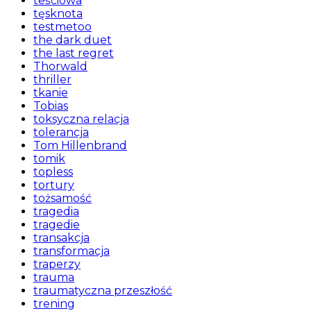
teściowa
tęsknota
testmetoo
the dark duet
the last regret
Thorwald
thriller
tkanie
Tobias
toksyczna relacja
tolerancja
Tom Hillenbrand
tomik
topless
tortury
tożsamość
tragedia
tragedie
transakcja
transformacja
traperzy
trauma
traumatyczna przeszłość
trening