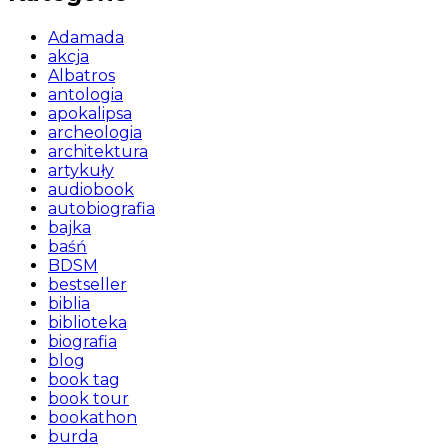
Adamada
akcja
Albatros
antologia
apokalipsa
archeologia
architektura
artykuły
audiobook
autobiografia
bajka
baśń
BDSM
bestseller
biblia
biblioteka
biografia
blog
book tag
book tour
bookathon
burda