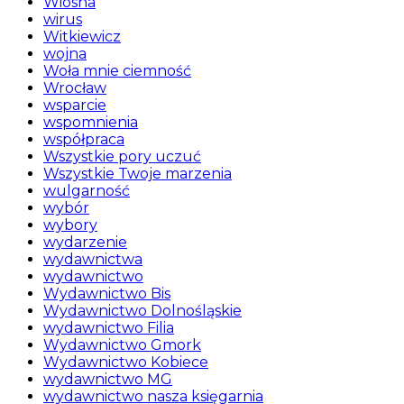
Wiosna
wirus
Witkiewicz
wojna
Woła mnie ciemność
Wrocław
wsparcie
wspomnienia
współpraca
Wszystkie pory uczuć
Wszystkie Twoje marzenia
wulgarność
wybór
wybory
wydarzenie
wydawnictwa
wydawnictwo
Wydawnictwo Bis
Wydawnictwo Dolnośląskie
wydawnictwo Filia
Wydawnictwo Gmork
Wydawnictwo Kobiece
wydawnictwo MG
wydawnictwo nasza księgarnia