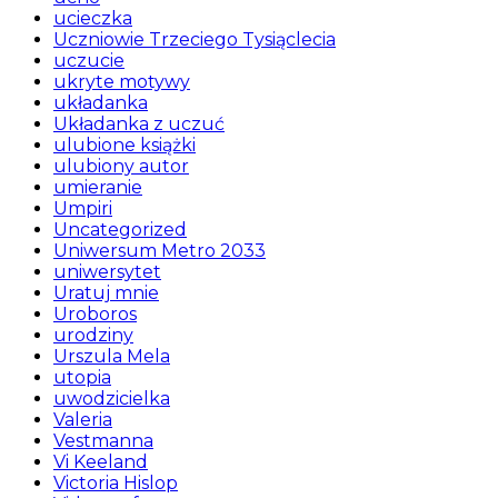
ucieczka
Uczniowie Trzeciego Tysiąclecia
uczucie
ukryte motywy
układanka
Układanka z uczuć
ulubione książki
ulubiony autor
umieranie
Umpiri
Uncategorized
Uniwersum Metro 2033
uniwersytet
Uratuj mnie
Uroboros
urodziny
Urszula Mela
utopia
uwodzicielka
Valeria
Vestmanna
Vi Keeland
Victoria Hislop