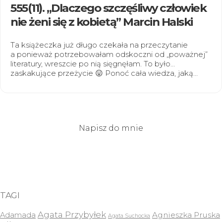
555(11). „Dlaczego szczęśliwy człowiek
nie żeni się z kobietą” Marcin Halski
Ta książeczka już długo czekała na przeczytanie
a ponieważ potrzebowałam odskoczni od „poważnej”
literatury, wreszcie po nią sięgnęłam. To było…
zaskakujące przeżycie 😛 Ponoć cała wiedza, jaką…
Napisz do mnie
TAGI
Agata Przybyłek
Agnieszka Pruska
Adamada
Agata Suchocka