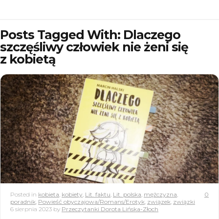
Posts Tagged With: Dlaczego
szczęśliwy człowiek nie żeni się
z kobietą
Posted in
kobieta
,
kobiety
,
Lit. faktu
,
Lit. polska
,
mężczyzna
,
0
poradnik
,
Powieść obyczajowa/Romans/Erotyk
,
związek
,
związki
6 sierpnia 2023
by
Przeczytanki Dorota Lińska-Złoch