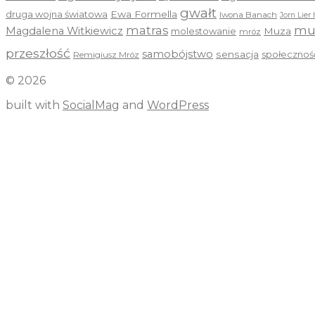
gwałt
druga wojna światowa
Ewa Formella
Iwona Banach
Jorn Lier 
mu
matras
Magdalena Witkiewicz
molestowanie
Muza
mróz
przeszłość
samobójstwo
sensacja
społecznoś
Remigiusz Mróz
© 2026
built with
SocialMag
and
WordPress