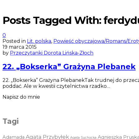
Posts Tagged With: ferdyd
0
Posted in
Lit. polska
,
Powieść obyczajowa/Romans/Erot
19 marca 2015
by
Przeczytanki Dorota Lińska-Złoch
22. „Bokserka” Grażyna Plebanek
22. „Bokserka” Grażyna PlebanekTak trudnej do przeczyta
poddać. Ale w kwestii czytelnictwa rzadko…
Napisz do mnie
Tagi
Agata Przybyłek
Agnieszka Prusk
Adamada
Agata Suchocka