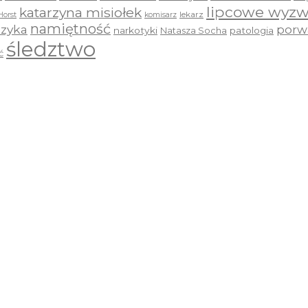
lipcowe wyzw
katarzyna misiołek
lekarz
Horst
komisarz
namiętność
zyka
porw
narkotyki
Natasza Socha
patologia
śledztwo
ć