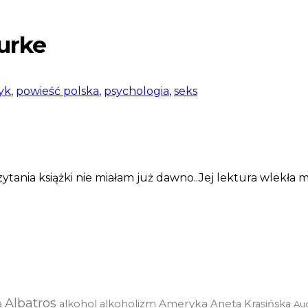
urke
yk
,
powieść polska
,
psychologia
,
seks
nia książki nie miałam już dawno..Jej lektura wlekła mi s
Albatros
a
Ameryka
alkohol
alkoholizm
Aneta Krasińska
Au