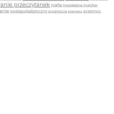
anie przeczytanek
mafia
Magdalena Majcher
anie
postapokaliptyczny
przemoc
prostytucja
przemiana