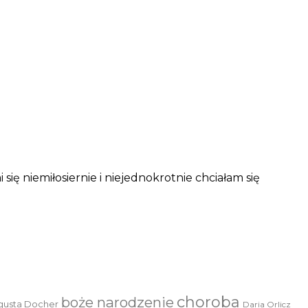
ię niemiłosiernie i niejednokrotnie chciałam się
choroba
boże narodzenie
gusta Docher
Daria Orlicz