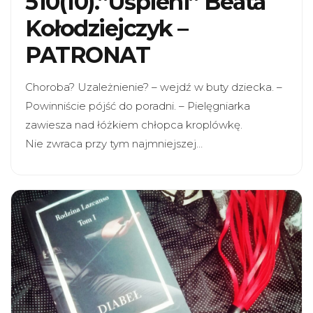
510(10).”Uśpieni” Beata
Kołodziejczyk –
PATRONAT
Choroba? Uzależnienie? – wejdź w buty dziecka. –
Powinniście pójść do poradni. – Pielęgniarka
zawiesza nad łóżkiem chłopca kroplówkę.
Nie zwraca przy tym najmniejszej…