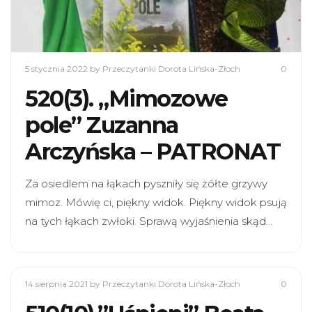
5 stycznia 2022
by Przeczytanki Dorota Lińska-Złoch
0
520(3). „Mimozowe
pole” Zuzanna
Arczyńska – PATRONAT
Za osiedlem na łąkach pyszniły się żółte grzywy
mimoz. Mówię ci, piękny widok. Piękny widok psują
na tych łąkach zwłoki. Sprawą wyjaśnienia skąd…
14 sierpnia 2021
by Przeczytanki Dorota Lińska-Złoch
0