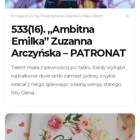
9 maja 2022
by Przeczytanki Dorota Lińska-Złoch
0
533(16). „Ambitna
Emilka” Zuzanna
Arczyńska – PATRONAT
Talent miała z pewnością po tatku. Kiedy wytrąbił
na balkonie dwie setki zamiast jednej, zwykle
wracał z niego śpiewając własną wersję starego
hitu Glena…