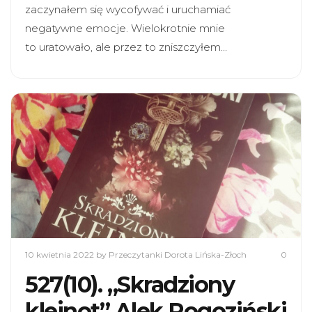
zaczynałem się wycofywać i uruchamiać
negatywne emocje. Wielokrotnie mnie
to uratowało, ale przez to zniszczyłem…
10 kwietnia 2022
by Przeczytanki Dorota Lińska-Złoch
0
527(10). „Skradziony
klejnot” Alek Rogoziński