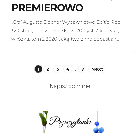
PREMIEROWO
„Gra” Augusta Docher Wydawnictwo Editio Red
320 stron, oprawa miękka 2020 Cykl: Z klas[yk]ą
w łóżku, tom 2 2020 Jaką twarz ma Sebastian…
Stronicowanie
1
2
3
4
…
7
Next
wpisów
Napisz do mnie