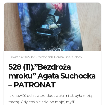
11 kwietnia 2022
by Przeczytanki Dorota Lińska-Złoch
0
528 (11).”Bezdroża
mroku” Agata Suchocka
– PATRONAT
Nienawiść od zawsze dodawała mi sił, była moją
tarczą. Gdy coś nie szło po mojej myśli,