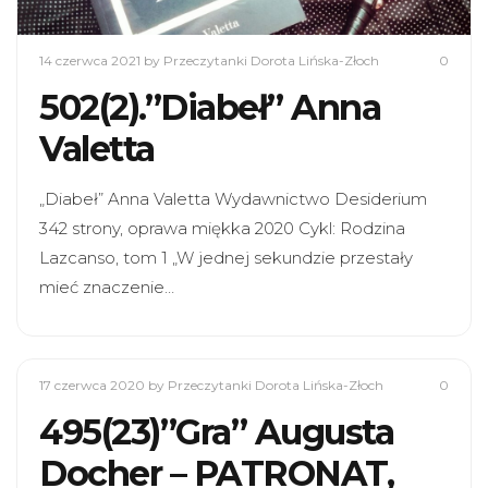
14 czerwca 2021
by Przeczytanki Dorota Lińska-Złoch
0
502(2).”Diabeł” Anna
Valetta
„Diabeł” Anna Valetta Wydawnictwo Desiderium
342 strony, oprawa miękka 2020 Cykl: Rodzina
Lazcanso, tom 1 „W jednej sekundzie przestały
mieć znaczenie…
17 czerwca 2020
by Przeczytanki Dorota Lińska-Złoch
0
495(23)”Gra” Augusta
Docher – PATRONAT,