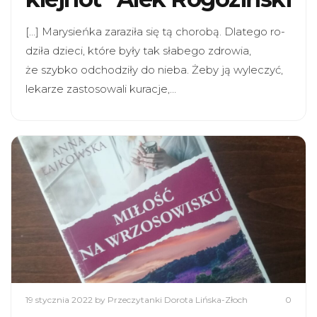
[…] Mary­sień­ka zara­ziła się tą cho­robą. Dla­tego ro­
dzi­ła dzie­ci, które były tak sła­bego zdro­wia,
że szyb­ko odcho­dziły do nieba. Żeby ją wyle­czyć,
leka­rze zasto­so­wali kura­cje,…
19 stycznia 2022
by Przeczytanki Dorota Lińska-Złoch
0