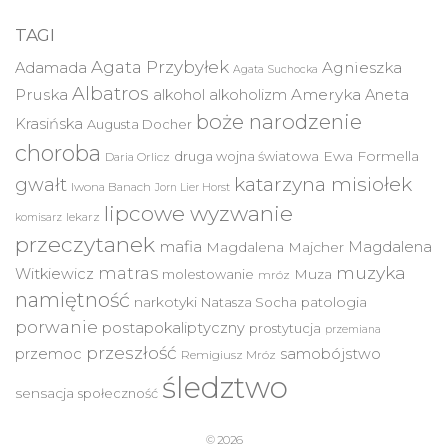
TAGI
Agata Przybyłek
Agnieszka
Adamada
Agata Suchocka
Albatros
Pruska
Ameryka
alkohol
alkoholizm
Aneta
boże narodzenie
Krasińska
Augusta Docher
choroba
druga wojna światowa
Ewa Formella
Daria Orlicz
katarzyna misiołek
gwałt
Iwona Banach
Jorn Lier Horst
lipcowe wyzwanie
lekarz
komisarz
przeczytanek
mafia
Magdalena
Magdalena Majcher
muzyka
matras
Witkiewicz
molestowanie
Muza
mróz
namiętność
narkotyki
Natasza Socha
patologia
porwanie
postapokaliptyczny
prostytucja
przemiana
przeszłość
przemoc
samobójstwo
Remigiusz Mróz
śledztwo
sensacja
społeczność
© 2026