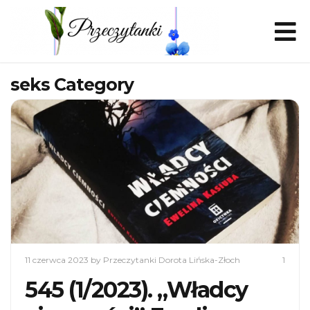
seks Category
11 czerwca 2023
by Przeczytanki Dorota Lińska-Złoch
1
545 (1/2023). „Władcy