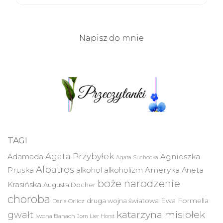
Napisz do mnie
TAGI
Agata Przybyłek
Agnieszka
Adamada
Agata Suchocka
Albatros
Pruska
Ameryka
alkohol
alkoholizm
Aneta
boże narodzenie
Krasińska
Augusta Docher
choroba
druga wojna światowa
Ewa Formella
Daria Orlicz
katarzyna misiołek
gwałt
Iwona Banach
Jorn Lier Horst