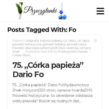
Posts Tagged With: Fo
Posted in
biografia
,
historia
,
kobiety
,
Lit. faktu
,
Lit. obca
,
0
powieść historyczna
,
powieść kobieca
,
powieść obca
,
Powieść obyczajowa/Romans/Erotyk
,
recenzja
,
romans
,
Znak
15 października 2015
by
Przeczytanki Dorota
Lińska-Złoch
75. „Córka papieża”
Dario Fo
75. „Córka papieża” Dario FoWydawnictwo
Znak Horyzont320 stron, oprawa twarda2015
Powieść historyczna- to określenie odstrasza
wielu prawda? Boicie się nudnych dat,…