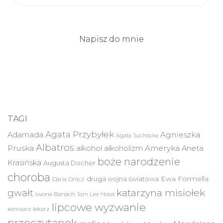
Napisz do mnie
TAGI
Agata Przybyłek
Agnieszka
Adamada
Agata Suchocka
Albatros
Pruska
Ameryka
alkohol
alkoholizm
Aneta
boże narodzenie
Krasińska
Augusta Docher
choroba
druga wojna światowa
Ewa Formella
Daria Orlicz
katarzyna misiołek
gwałt
Iwona Banach
Jorn Lier Horst
lipcowe wyzwanie
lekarz
komisarz
przeczytanek