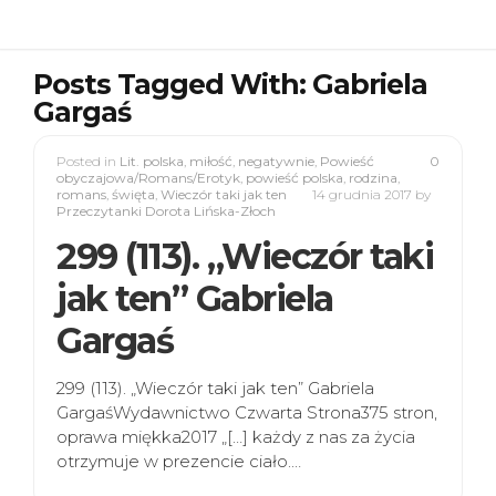
Posts Tagged With: Gabriela
Gargaś
Posted in
Lit. polska
,
miłość
,
negatywnie
,
Powieść
0
obyczajowa/Romans/Erotyk
,
powieść polska
,
rodzina
,
romans
,
święta
,
Wieczór taki jak ten
14 grudnia 2017
by
Przeczytanki Dorota Lińska-Złoch
299 (113). „Wieczór taki
jak ten” Gabriela
Gargaś
299 (113). „Wieczór taki jak ten” Gabriela
GargaśWydawnictwo Czwarta Strona375 stron,
oprawa miękka2017 „[…] każdy z nas za życia
otrzymuje w prezencie ciało.…