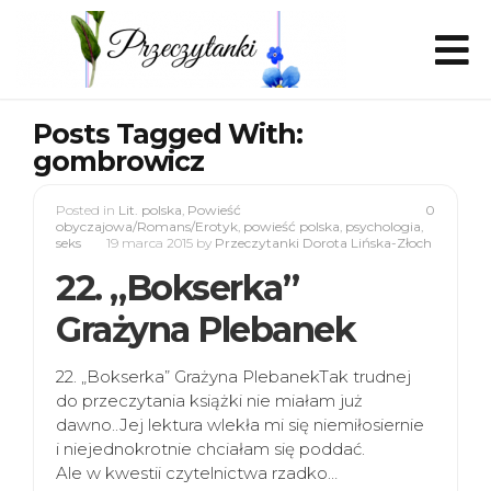
Posts Tagged With:
gombrowicz
Posted in
Lit. polska
,
Powieść
0
obyczajowa/Romans/Erotyk
,
powieść polska
,
psychologia
,
seks
19 marca 2015
by
Przeczytanki Dorota Lińska-Złoch
22. „Bokserka”
Grażyna Plebanek
22. „Bokserka” Grażyna PlebanekTak trudnej
do przeczytania książki nie miałam już
dawno..Jej lektura wlekła mi się niemiłosiernie
i niejednokrotnie chciałam się poddać.
Ale w kwestii czytelnictwa rzadko…