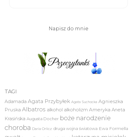
Napisz do mnie
TAGI
Agata Przybyłek
Agnieszka
Adamada
Agata Suchocka
Albatros
Pruska
Ameryka
alkohol
alkoholizm
Aneta
boże narodzenie
Krasińska
Augusta Docher
choroba
druga wojna światowa
Ewa Formella
Daria Orlicz