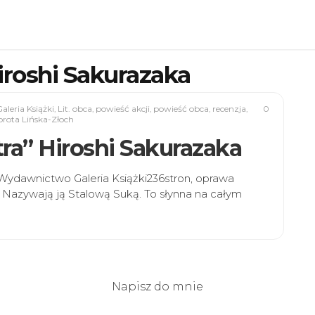
iroshi Sakurazaka
aleria Książki
,
Lit. obca
,
powieść akcji
,
powieść obca
,
recenzja
,
0
rota Lińska-Złoch
utra” Hiroshi Sakurazaka
akaWydawnictwo Galeria Książki236stron, oprawa
. Nazywają ją Stalową Suką. To słynna na całym
Napisz do mnie