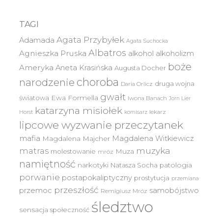
TAGI
Agata Przybyłek
Adamada
Agata Suchocka
Albatros
Agnieszka Pruska
alkohol
alkoholizm
boże
Ameryka
Aneta Krasińska
Augusta Docher
choroba
narodzenie
druga wojna
Daria Orlicz
gwałt
światowa
Ewa Formella
Iwona Banach
Jorn Lier
katarzyna misiołek
lekarz
Horst
komisarz
lipcowe wyzwanie przeczytanek
mafia
Magdalena Witkiewicz
Magdalena Majcher
muzyka
matras
molestowanie
Muza
mróz
namiętność
narkotyki
Natasza Socha
patologia
porwanie
postapokaliptyczny
prostytucja
przemiana
przeszłość
przemoc
samobójstwo
Remigiusz Mróz
śledztwo
sensacja
społeczność