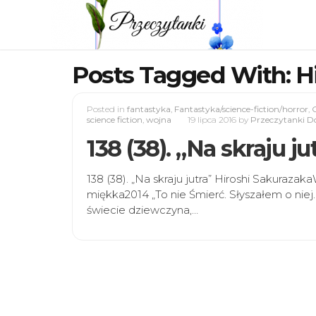
Posts Tagged With: H
Posted in
fantastyka
,
Fantastyka/science-fiction/horror
,
G
science fiction
,
wojna
19 lipca 2016
by
Przeczytanki Do
138 (38). „Na skraju j
138 (38). „Na skraju jutra” Hiroshi Sakuraz
miękka2014 „To nie Śmierć. Słyszałem o niej
świecie dziewczyna,…