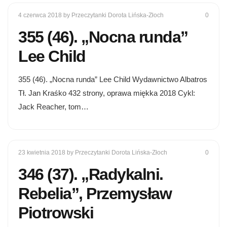
4 czerwca 2018
by Przeczytanki Dorota Lińska-Złoch
0
355 (46). „Nocna runda”
Lee Child
355 (46). „Nocna runda” Lee Child Wydawnictwo Albatros
Tł. Jan Kraśko 432 strony, oprawa miękka 2018 Cykl:
Jack Reacher, tom…
23 kwietnia 2018
by Przeczytanki Dorota Lińska-Złoch
0
346 (37). „Radykalni.
Rebelia”, Przemysław
Piotrowski