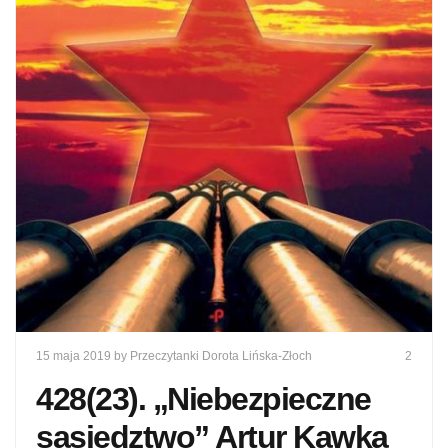
15 maja 2019
by Przeczytanki Dorota Lińska-Złoch
2
428(23). „Niebezpieczne
sąsiedztwo” Artur Kawka