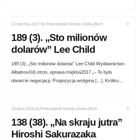
14 stycznia 2017
by Przeczytanki Dorota Lińska-Złoch
0
189 (3). „Sto milionów
dolarów” Lee Child
189 (3). „Sto milionów dolarów” Lee Child Wydawnictwo
Albatros416 stron, oprawa miękka2017 „– To było
otwarcie negocjacji. Propozycja wstępna […]. Krótko…
19 lipca 2016
by Przeczytanki Dorota Lińska-Złoch
0
138 (38). „Na skraju jutra”
Hiroshi Sakurazaka