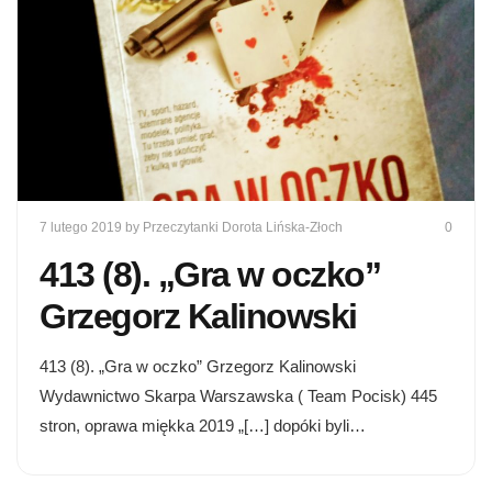
7 lutego 2019
by Przeczytanki Dorota Lińska-Złoch
0
413 (8). „Gra w oczko”
Grzegorz Kalinowski
413 (8). „Gra w oczko” Grzegorz Kalinowski
Wydawnictwo Skarpa Warszawska ( Team Pocisk) 445
stron, oprawa miękka 2019 „[…] dopóki byli…