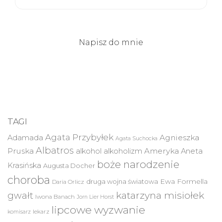
Napisz do mnie
TAGI
Agata Przybyłek
Agnieszka
Adamada
Agata Suchocka
Albatros
Pruska
Ameryka
alkohol
alkoholizm
Aneta
boże narodzenie
Krasińska
Augusta Docher
choroba
druga wojna światowa
Ewa Formella
Daria Orlicz
katarzyna misiołek
gwałt
Iwona Banach
Jorn Lier Horst
lipcowe wyzwanie
lekarz
komisarz