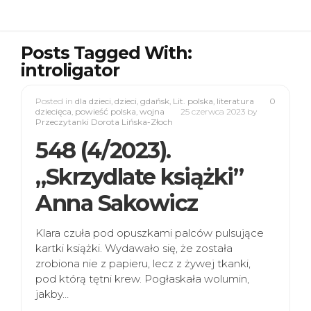
Posts Tagged With:
introligator
Posted in
dla dzieci
,
dzieci
,
gdańsk
,
Lit. polska
,
literatura
0
dziecięca
,
powieść polska
,
wojna
25 czerwca 2023
by
Przeczytanki Dorota Lińska-Złoch
548 (4/2023).
„Skrzydlate książki”
Anna Sakowicz
Klara czuła pod opuszkami palców pulsujące
kartki książki. Wydawało się, że została
zrobiona nie z papieru, lecz z żywej tkanki,
pod którą tętni krew. Pogłaskała wolumin,
jakby…