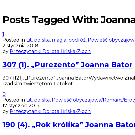
Posts Tagged With: Joanna
1
Posted in
Lit. polska
,
magia
,
podróż
,
Powieść obyczajow
2 stycznia 2018
by
Przeczytanki Dorota Lińska-Złoch
307 (1). „Purezento” Joanna Bator
307 (121). „Purezento” Joanna BatorWydawnictwo Znak
rzadkim zwierzętom. Lotokot…
0
Posted in
Lit. polska
,
Powieść obyczajowa/Romans/Erot
17 stycznia 2017
by
Przeczytanki Dorota Lińska-Złoch
190 (4). „Rok królika” Joanna Bato