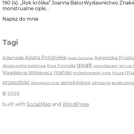
190 (4). „Rok królika” Joanna BatorWydawnictwo Znak41
monstrualne cipki…
Napisz do mnie
Tagi
Agata Przybyłek
Agnieszka Prusk
Adamada
Agata Suchocka
gwałt
druga wojna światowa
Ewa Formella
Iwona Banach
Jorn Lier 
mu
matras
Magdalena Witkiewicz
molestowanie
Muza
mróz
przeszłość
samobójstwo
sensacja
społecznoś
Remigiusz Mróz
© 2026
built with
SocialMag
and
WordPress