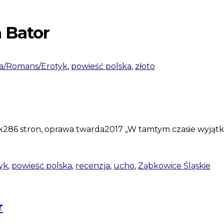
 Bator
a/Romans/Erotyk
,
powieść polska
,
złoto
286 stron, oprawa twarda2017 „W tamtym czasie wyjątk
yk
,
powieść polska
,
recenzja
,
ucho
,
Ząbkowice Śląskie
r