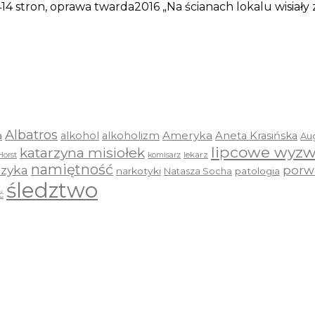
4 stron, oprawa twarda2016 „Na ścianach lokalu wisiały
Albatros
a
Ameryka
alkohol
alkoholizm
Aneta Krasińska
Au
lipcowe wyzw
katarzyna misiołek
lekarz
Horst
komisarz
namiętność
zyka
porw
narkotyki
Natasza Socha
patologia
śledztwo
ć