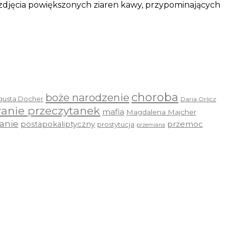
 zdjęcia powiększonych ziaren kawy, przypominających
choroba
boże narodzenie
gusta Docher
Daria Orlicz
anie przeczytanek
mafia
Magdalena Majcher
anie
postapokaliptyczny
przemoc
prostytucja
przemiana