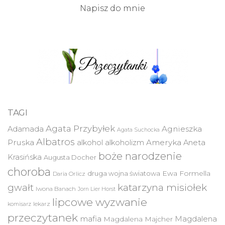
Napisz do mnie
TAGI
Agata Przybyłek
Agnieszka
Adamada
Agata Suchocka
Albatros
Pruska
Ameryka
alkohol
alkoholizm
Aneta
boże narodzenie
Krasińska
Augusta Docher
choroba
druga wojna światowa
Ewa Formella
Daria Orlicz
katarzyna misiołek
gwałt
Iwona Banach
Jorn Lier Horst
lipcowe wyzwanie
lekarz
komisarz
przeczytanek
mafia
Magdalena
Magdalena Majcher