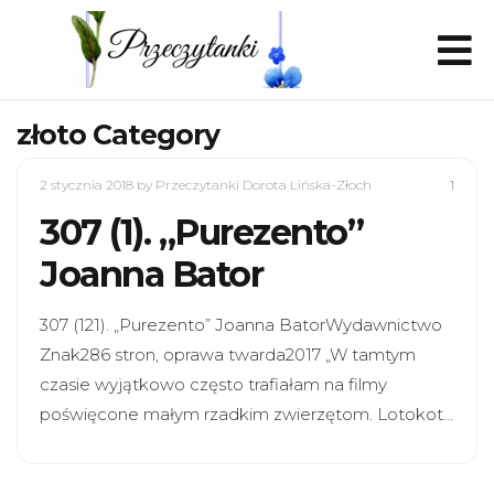
złoto Category
2 stycznia 2018
by Przeczytanki Dorota Lińska-Złoch
1
307 (1). „Purezento”
Joanna Bator
307 (121). „Purezento” Joanna BatorWydawnictwo
Znak286 stron, oprawa twarda2017 „W tamtym
czasie wyjątkowo często trafiałam na filmy
poświęcone małym rzadkim zwierzętom. Lotokot…