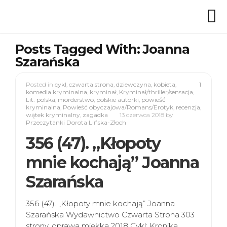
Posts Tagged With: Joanna
Szarańska
Posted in
cykl
,
czwarta strona
,
dziewczyna
,
kobieta
,
1
komedia kryminalna
,
kryminał
,
Kryminał/thriller/sensacja
,
Lit. polska
,
morderstwo
,
polskie autorki
,
powieść
kryminalna
,
Powieść obyczajowa/Romans/Erotyk
,
recenzja
,
wątek kryminalny
,
zagadka
13 czerwca 2018
by
Przeczytanki Dorota Lińska-Złoch
356 (47). „Kłopoty
mnie kochają” Joanna
Szarańska
356 (47). „Kłopoty mnie kochają” Joanna
Szarańska Wydawnictwo Czwarta Strona 303
strony, oprawa miękka 2018 Cykl: Kronika