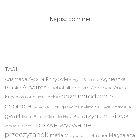
Napisz do mnie
TAGI
Agata Przybyłek
Agnieszka
Adamada
Agata Suchocka
Albatros
Pruska
Ameryka
alkohol
alkoholizm
Aneta
boże narodzenie
Krasińska
Augusta Docher
choroba
druga wojna światowa
Ewa Formella
Daria Orlicz
katarzyna misiołek
gwałt
Iwona Banach
Jorn Lier Horst
lipcowe wyzwanie
lekarz
komisarz
przeczytanek
mafia
Magdalena
Magdalena Majcher