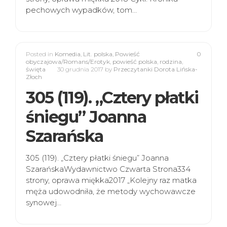
pechowych wypadków, tom…
Posted in
Komedia
,
Lit. polska
,
Powieść
0
obyczajowa/Romans/Erotyk
,
powieść polska
,
rodzina
,
święta
30 grudnia 2017
by
Przeczytanki Dorota Lińska-
Złoch
305 (119). „Cztery płatki
śniegu” Joanna
Szarańska
305 (119). „Cztery płatki śniegu” Joanna
SzarańskaWydawnictwo Czwarta Strona334
strony, oprawa miękka2017 „Kolejny raz matka
męża udowodniła, że metody wychowawcze
synowej…