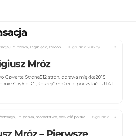
asacja
nsacja
,
Lit. polska
,
zaginięcie
,
zordon
18 grudnia 2015
by
0
igiusz Mróz
o Czwarta Strona512 stron, oprawa miękka2015
oannie Chyłce. O „Kasacji” możecie poczytać TUTAJ.
/sensacja
,
Lit. polska
,
morderstwo
,
powieść polska
6 grudnia
0
usz Mróz – Pierwsze