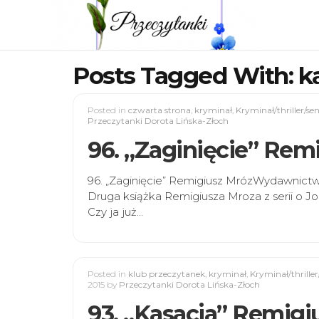
Posts Tagged With: k
Posted in
czwarta strona
,
kryminał
,
Kryminał/thriller/se
Przeczytanki Dorota Lińska-Złoch
96. „Zaginięcie” Rem
96. „Zaginięcie” Remigiusz MrózWydawnictw
Druga książka Remigiusza Mroza z serii o J
Czy ja już…
Posted in
klub przeczytanek
,
kryminał
,
Kryminał/thriller
2015
by
Przeczytanki Dorota Lińska-Złoch
93. „Kasacja” Remigi