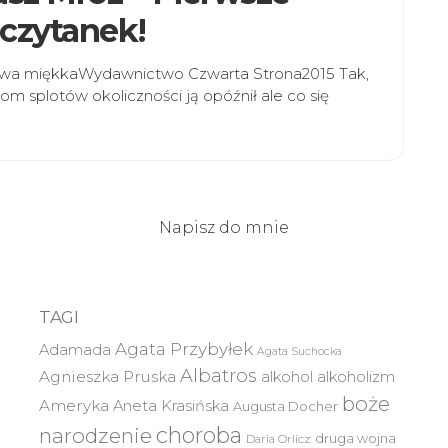
czytanek!
prawa miękkaWydawnictwo Czwarta Strona2015 Tak,
om splotów okoliczności ją opóźnił ale co się
Napisz do mnie
TAGI
Agata Przybyłek
Adamada
Agata Suchocka
Albatros
Agnieszka Pruska
alkohol
alkoholizm
boże
Ameryka
Aneta Krasińska
Augusta Docher
choroba
narodzenie
druga wojna
Daria Orlicz