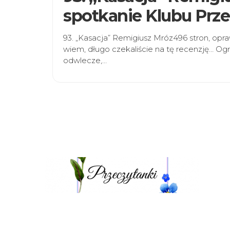
spotkanie Klubu Prze
93. „Kasacja” Remigiusz Mróz496 stron, o
wiem, długo czekaliście na tę recenzję… Ogr
odwlecze,…