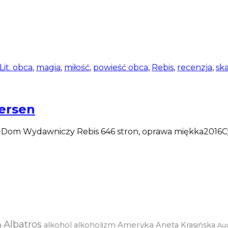
Lit. obca
,
magia
,
miłość
,
powieść obca
,
Rebis
,
recenzja
,
sk
tersen
Dom Wydawniczy Rebis 646 stron, oprawa miękka2016Cykl:
Albatros
a
Ameryka
alkohol
alkoholizm
Aneta Krasińska
Au