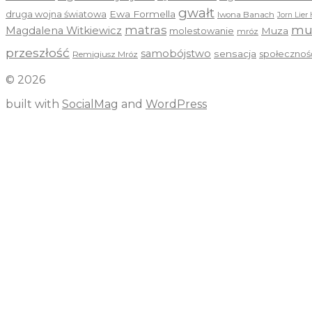
gwałt
druga wojna światowa
Ewa Formella
Iwona Banach
Jorn Lier 
mu
matras
Magdalena Witkiewicz
molestowanie
Muza
mróz
przeszłość
samobójstwo
sensacja
społecznoś
Remigiusz Mróz
© 2026
built with
SocialMag
and
WordPress