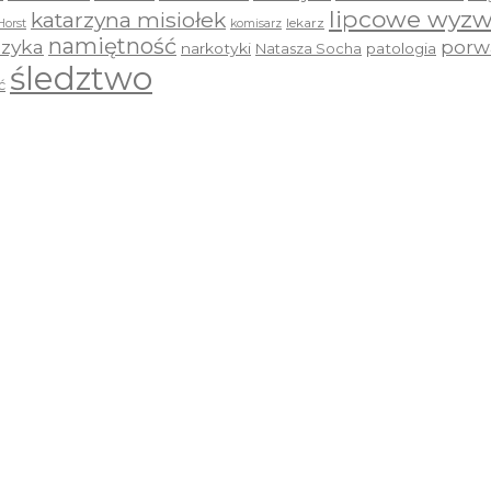
lipcowe wyzw
katarzyna misiołek
lekarz
Horst
komisarz
namiętność
zyka
porw
narkotyki
Natasza Socha
patologia
śledztwo
ć