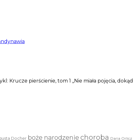
andynawia
 Krucze pierścienie, tom 1 „Nie miała pojęcia, dokąd
choroba
boże narodzenie
gusta Docher
Daria Orlicz