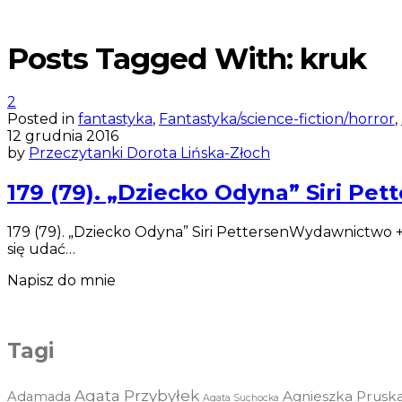
Posts Tagged With: kruk
2
Posted in
fantastyka
,
Fantastyka/science-fiction/horror
,
12 grudnia 2016
by
Przeczytanki Dorota Lińska-Złoch
179 (79). „Dziecko Odyna” Siri Pet
179 (79). „Dziecko Odyna” Siri PettersenWydawnictwo +
się udać…
Napisz do mnie
Tagi
Agata Przybyłek
Agnieszka Prusk
Adamada
Agata Suchocka