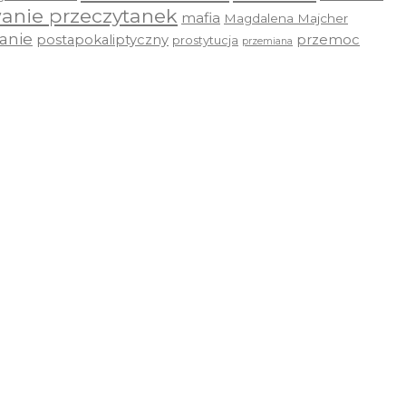
anie przeczytanek
mafia
Magdalena Majcher
anie
postapokaliptyczny
przemoc
prostytucja
przemiana