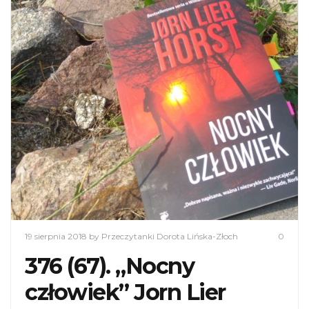
19 sierpnia 2018
by Przeczytanki Dorota Lińska-Złoch
0
376 (67). „Nocny
człowiek” Jorn Lier