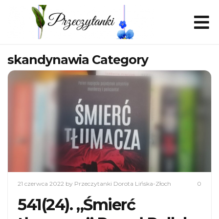
skandynawia Category
21 czerwca 2022
by Przeczytanki Dorota Lińska-Złoch
0
541(24). „Śmierć