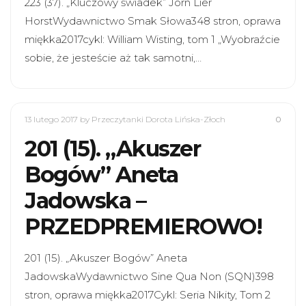
223 (37). „Kluczowy świadek” Jorn Lier
HorstWydawnictwo Smak Słowa348 stron, oprawa
miękka2017cykl: William Wisting, tom 1 „Wyobraźcie
sobie, że jesteście aż tak samotni,…
13 lutego 2017
by Przeczytanki Dorota Lińska-Złoch
0
201 (15). „Akuszer
Bogów” Aneta
Jadowska –
PRZEDPREMIEROWO!
201 (15). „Akuszer Bogów” Aneta
JadowskaWydawnictwo Sine Qua Non (SQN)398
stron, oprawa miękka2017Cykl: Seria Nikity, Tom 2