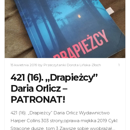
15 kwietnia 2019
by Przeczytanki Dorota Lińska-Złoch
1
421 (16). „Drapieżcy”
Daria Orlicz –
PATRONAT!
421 (16). „Drapieżcy” Daria Orlicz Wydawnictwo
Harper Collins 303 strony,oprawa miękka 2019 Cykl:
Stracone dusze, tom 3 Zawsze sobie wyobrażał,…