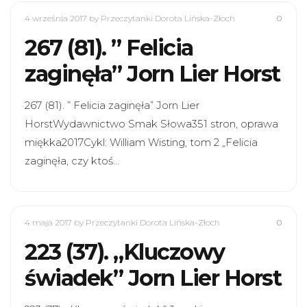
4 września 2017
by Przeczytanki Dorota Lińska-Złoch
0
267 (81). ” Felicia
zaginęła” Jorn Lier Horst
267 (81). ” Felicia zaginęła” Jorn Lier
HorstWydawnictwo Smak Słowa351 stron, oprawa
miękka2017Cykl: William Wisting, tom 2 „Felicia
zaginęła, czy ktoś…
4 maja 2017
by Przeczytanki Dorota Lińska-Złoch
0
223 (37). „Kluczowy
świadek” Jorn Lier Horst