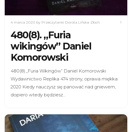
4 marca 2020
by Przeczytanki Dorota Lińska-Złoch
1
480(8). „Furia
wikingów” Daniel
Komorowski
480(8).„Furia Wikingów” Daniel Komorowski
Wydawnictwo Replika 474 strony, oprawa miękka
2020 Kiedy nauczysz się panować nad gniewem,
dopiero wtedy będziesz…