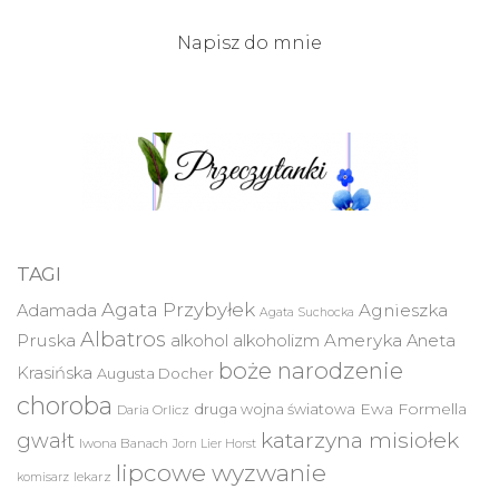
wpisów
Napisz do mnie
TAGI
Agata Przybyłek
Agnieszka
Adamada
Agata Suchocka
Albatros
Pruska
Ameryka
alkohol
alkoholizm
Aneta
boże narodzenie
Krasińska
Augusta Docher
choroba
druga wojna światowa
Ewa Formella
Daria Orlicz
katarzyna misiołek
gwałt
Iwona Banach
Jorn Lier Horst
lipcowe wyzwanie
lekarz
komisarz