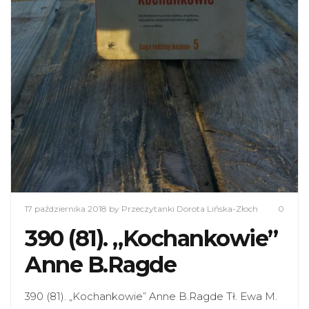
17 października 2018
by Przeczytanki Dorota Lińska-Złoch
0
390 (81). „Kochankowie”
Anne B.Ragde
390 (81). „Kochankowie” Anne B.Ragde Tł. Ewa M.