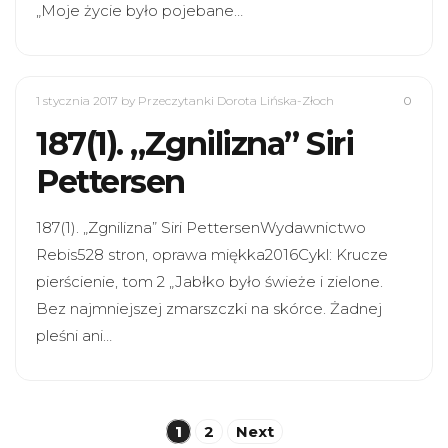
„Moje życie było pojebane…
1 stycznia 2017
by Przeczytanki Dorota Lińska-Złoch
0
187(1). „Zgnilizna” Siri
Pettersen
187(1). „Zgnilizna” Siri PettersenWydawnictwo
Rebis528 stron, oprawa miękka2016Cykl: Krucze
pierścienie, tom 2 „Jabłko było świeże i zielone.
Bez najmniejszej zmarszczki na skórce. Żadnej
pleśni ani…
Stronicowanie
1
2
Next