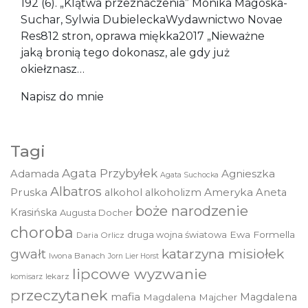
192 (6). „Klątwa przeznaczenia” Monika Magoska-
Suchar, Sylwia DubieleckaWydawnictwo Novae
Res812 stron, oprawa miękka2017 „Nieważne
jaką bronią tego dokonasz, ale gdy już
okiełznasz…
Napisz do mnie
Tagi
Agata Przybyłek
Agnieszka
Adamada
Agata Suchocka
Albatros
Pruska
Ameryka
alkohol
alkoholizm
Aneta
boże narodzenie
Krasińska
Augusta Docher
choroba
druga wojna światowa
Ewa Formella
Daria Orlicz
katarzyna misiołek
gwałt
Iwona Banach
Jorn Lier Horst
lipcowe wyzwanie
lekarz
komisarz
przeczytanek
mafia
Magdalena
Magdalena Majcher