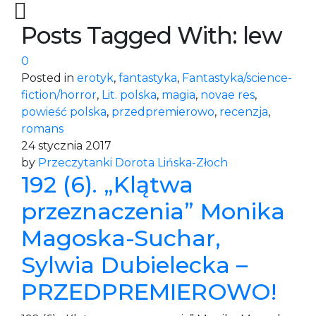
Posts Tagged With: lew
0
Posted in
erotyk
,
fantastyka
,
Fantastyka/science-
fiction/horror
,
Lit. polska
,
magia
,
novae res
,
powieść polska
,
przedpremierowo
,
recenzja
,
romans
24 stycznia 2017
by
Przeczytanki Dorota Lińska-Złoch
192 (6). „Klątwa
przeznaczenia” Monika
Magoska-Suchar,
Sylwia Dubielecka –
PRZEDPREMIEROWO!