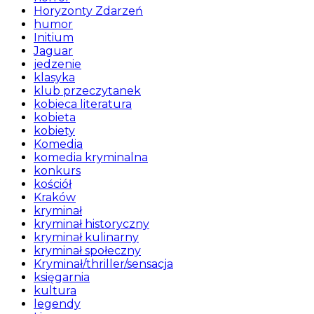
Horyzonty Zdarzeń
humor
Initium
Jaguar
jedzenie
klasyka
klub przeczytanek
kobieca literatura
kobieta
kobiety
Komedia
komedia kryminalna
konkurs
kościół
Kraków
kryminał
kryminał historyczny
kryminał kulinarny
kryminał społeczny
Kryminał/thriller/sensacja
księgarnia
kultura
legendy