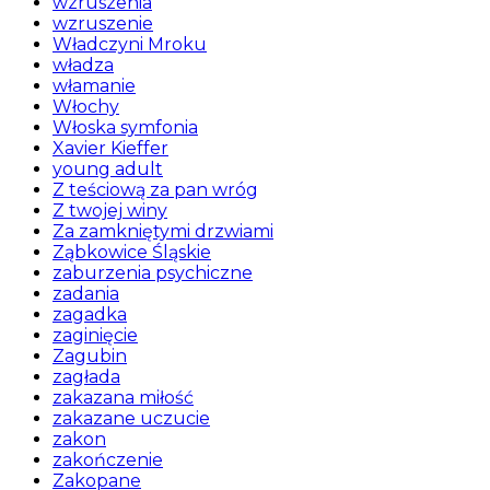
wzruszenia
wzruszenie
Władczyni Mroku
władza
włamanie
Włochy
Włoska symfonia
Xavier Kieffer
young adult
Z teściową za pan wróg
Z twojej winy
Za zamkniętymi drzwiami
Ząbkowice Śląskie
zaburzenia psychiczne
zadania
zagadka
zaginięcie
Zagubin
zagłada
zakazana miłość
zakazane uczucie
zakon
zakończenie
Zakopane