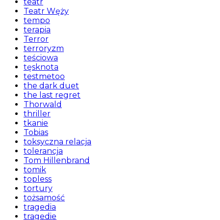
teatr
Teatr Węży
tempo
terapia
Terror
terroryzm
teściowa
tęsknota
testmetoo
the dark duet
the last regret
Thorwald
thriller
tkanie
Tobias
toksyczna relacja
tolerancja
Tom Hillenbrand
tomik
topless
tortury
tożsamość
tragedia
tragedie