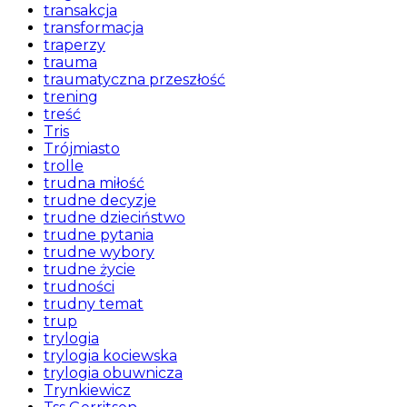
transakcja
transformacja
traperzy
trauma
traumatyczna przeszłość
trening
treść
Tris
Trójmiasto
trolle
trudna miłość
trudne decyzje
trudne dzieciństwo
trudne pytania
trudne wybory
trudne życie
trudności
trudny temat
trup
trylogia
trylogia kociewska
trylogia obuwnicza
Trynkiewicz