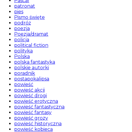
Pascal
patronat
pies
Pismo święte
podróż
poezja
Poezja/dramat
policja
political fiction
polityka
Polska
polska fantastyka
polskie autorki
poradnik
postapokalipsa
powieść
powieść akcji
powieść drogi
powieść erotyczna
powieść fantastyczna
powieść fantasy
powieść grozy
powieść historyczna
powieść kobieca