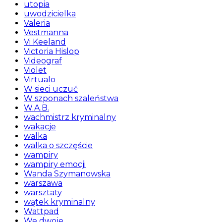
utopia
uwodzicielka
Valeria
Vestmanna
Vi Keeland
Victoria Hislop
Videograf
Violet
Virtualo
W sieci uczuć
W szponach szaleństwa
W.A.B.
wachmistrz kryminalny
wakacje
walka
walka o szczęście
wampiry
wampiry emocji
Wanda Szymanowska
warszawa
warsztaty
wątek kryminalny
Wattpad
We dwoje