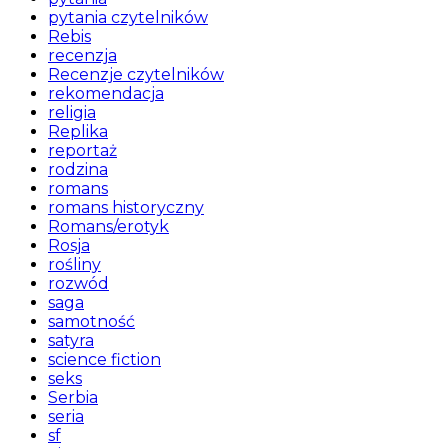
pytania czytelników
Rebis
recenzja
Recenzje czytelników
rekomendacja
religia
Replika
reportaż
rodzina
romans
romans historyczny
Romans/erotyk
Rosja
rośliny
rozwód
saga
samotność
satyra
science fiction
seks
Serbia
seria
sf