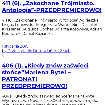
411 (6). „Zakochane Trójmiasto.
Antologia”-PRZEDPREMIEROWO!
411 (6). „Zakochane Trójmiasto. Antologia” Agnieszka
Lingas-Łoniewska, Małgorzata Warda, Nina Reichter,
K.N.Haner, Augusta Docher, Jolanta Kosowska, Adrian
Bednarek, Daniel Koziarski,…
1 stycznia 2019
by Przeczytanki Dorota Lińska-Złoch
0
406 (1). „Kiedy znów zaświeci
słońce”Marlena Rytel –
PATRONAT!
PRZEDPREMIEROWO!
406 (1). „Kiedy znów zaświeci słońce”Marlena Rytel
Wydawnictwo Novae Res 306 stron, oprawa miękka