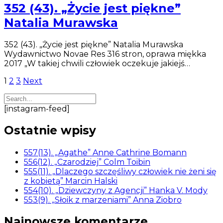
352 (43). „Życie jest piękne”
Natalia Murawska
352 (43). „Życie jest piękne” Natalia Murawska
Wydawnictwo Novae Res 316 stron, oprawa miękka
2017 „W takiej chwili człowiek oczekuje jakiejś…
Stronicowanie
1
2
3
Next
wpisów
[instagram-feed]
Ostatnie wpisy
557(13). „Agathe” Anne Cathrine Bomann
556(12). „Czarodziej” Colm Toibin
555(11). „Dlaczego szczęśliwy człowiek nie żeni się
z kobietą” Marcin Halski
554(10). „Dziewczyny z Agencji” Hanka V. Mody
553(9). „Słoik z marzeniami” Anna Ziobro
Najnowsze komentarze