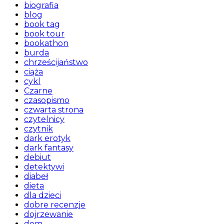
biografia
blog
book tag
book tour
bookathon
burda
chrześcijaństwo
ciąża
cykl
Czarne
czasopismo
czwarta strona
czytelnicy
czytnik
dark erotyk
dark fantasy
debiut
detektywi
diabeł
dieta
dla dzieci
dobre recenzje
dojrzewanie
dom