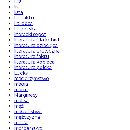
Lira
list
lista
Lit. faktu
Lit. obca
Lit. polska
literacki sopot
literatura dla kobiet
literatura dziecięca
literatura erotyczna
literatura faktu
literatura kobieca
literatura polska
Lucky
macierzyństwo
magia
mama
Marginesy
matka
mąż
małżeństwo
mężczyzna
miłość
morderstwo