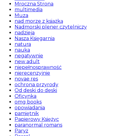
Mroczna Strona
multimedia
Muza
nad morze z książką
Nadmorski plener czytelniczy
nadzieja
Nasza Księgarnia
natura
nauka
negatywnie
new adult
niepełnosprawność
nierecenzyjnie
novae res
ochrona przyrody
Od deski do deski
Oficynka
omg books
opowiadania
pamiętnik
Papierowy Księżyc
paranormal romans
Paryż