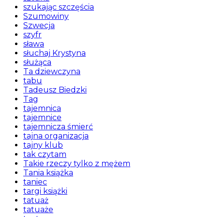
szukając szczęścia
Szumowiny
Szwecja
szyfr
sława
słuchaj Krystyna
służąca
Ta dziewczyna
tabu
Tadeusz Biedzki
Tag
tajemnica
tajemnice
tajemnicza śmierć
tajna organizacja
tajny klub
tak czytam
Takie rzeczy tylko z mężem
Tania książka
taniec
targi książki
tatuaż
tatuaże