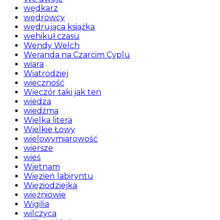
wędkarz
wędrowcy
wędrująca książka
wehikuł czasu
Wendy Welch
Weranda na Czarcim Cyplu
wiara
Wiatrodziej
wieczność
Wieczór taki jak ten
wiedza
wiedźma
Wielka litera
Wielkie Łowy
wielowymiarowość
wiersze
wieś
Wietnam
Więzień labiryntu
Więziodziejka
więźniowie
Wigilia
wilczyca