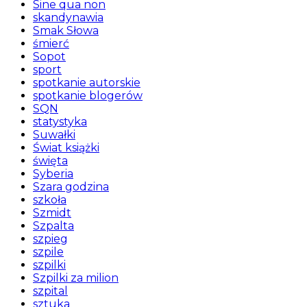
Sine qua non
skandynawia
Smak Słowa
śmierć
Sopot
sport
spotkanie autorskie
spotkanie blogerów
SQN
statystyka
Suwałki
Świat książki
święta
Syberia
Szara godzina
szkoła
Szmidt
Szpalta
szpieg
szpile
szpilki
Szpilki za milion
szpital
sztuka