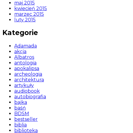
maj 2015
kwiecień 2015
marzec 2015
luty 2015
Kategorie
Adamada
akcja
Albatros
antologia
apokalipsa
archeologia
architektura
artykuły
audiobook
autobiografia
bajka
baśń
BDSM
bestseller
biblia
biblioteka