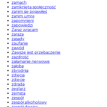
zamach
zamknięta społeczność
zanim się pojawiłeś
zanim umrę
zapomnieni
zapowiedzi
Zaraz wracam
zaraza
zasady
zaufanie
zawód
Zawsze jest przebaczenie
zazdrość
załamanie nerwowe
żałoba
zbrodnia
zdjęcia
zdjęcie
zdrada
żeglarz
zemsta
zespół
zespół alkoholowy
zespół downa