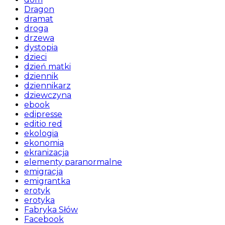
Dragon
dramat
droga
drzewa
dystopia
dzieci
dzień matki
dziennik
dziennikarz
dziewczyna
ebook
edipresse
editio red
ekologia
ekonomia
ekranizacja
elementy paranormalne
emigracja
emigrantka
erotyk
erotyka
Fabryka Słów
Facebook