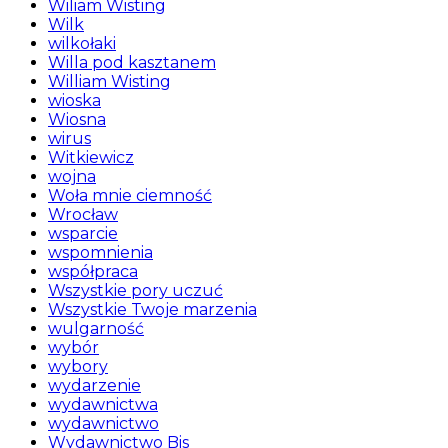
Wiliam Wisting
Wilk
wilkołaki
Willa pod kasztanem
William Wisting
wioska
Wiosna
wirus
Witkiewicz
wojna
Woła mnie ciemność
Wrocław
wsparcie
wspomnienia
współpraca
Wszystkie pory uczuć
Wszystkie Twoje marzenia
wulgarność
wybór
wybory
wydarzenie
wydawnictwa
wydawnictwo
Wydawnictwo Bis