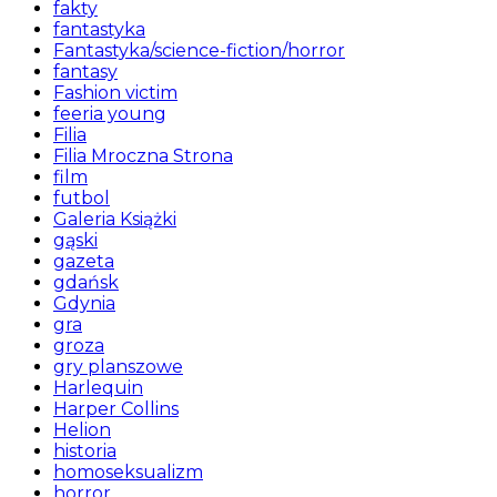
fakty
fantastyka
Fantastyka/science-fiction/horror
fantasy
Fashion victim
feeria young
Filia
Filia Mroczna Strona
film
futbol
Galeria Książki
gąski
gazeta
gdańsk
Gdynia
gra
groza
gry planszowe
Harlequin
Harper Collins
Helion
historia
homoseksualizm
horror