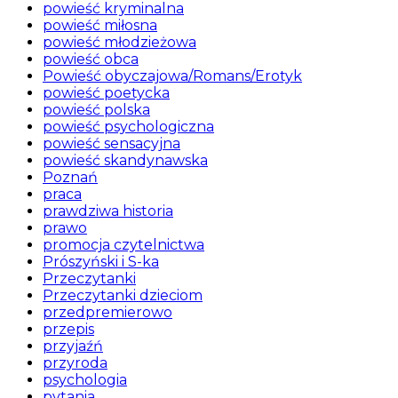
powieść kryminalna
powieść miłosna
powieść młodzieżowa
powieść obca
Powieść obyczajowa/Romans/Erotyk
powieść poetycka
powieść polska
powieść psychologiczna
powieść sensacyjna
powieść skandynawska
Poznań
praca
prawdziwa historia
prawo
promocja czytelnictwa
Prószyński i S-ka
Przeczytanki
Przeczytanki dzieciom
przedpremierowo
przepis
przyjaźń
przyroda
psychologia
pytania