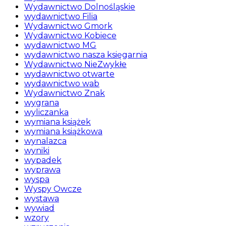
Wydawnictwo Dolnośląskie
wydawnictwo Filia
Wydawnictwo Gmork
Wydawnictwo Kobiece
wydawnictwo MG
wydawnictwo nasza księgarnia
Wydawnictwo NieZwykłe
wydawnictwo otwarte
wydawnictwo wab
Wydawnictwo Znak
wygrana
wyliczanka
wymiana książek
wymiana książkowa
wynalazca
wyniki
wypadek
wyprawa
wyspa
Wyspy Owcze
wystawa
wywiad
wzory