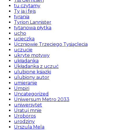
Tss Gerritsen
tu czytamy
Ty ja i fejs
tyrania
Tyrion Lannister
tytanowa płytka
ucho
ucieczka
Uczniowie Trzeciego Tysiąclecia
uczucie
ukryte motywy
układanka
Układanka z uczuć
ulubione książki
ulubiony autor
umieranie
Umpiri
Uncategorized
Uniwersum Metro 2033
uniwersytet
Uratuj mnie
Uroboros
urodziny
Urszula Mela