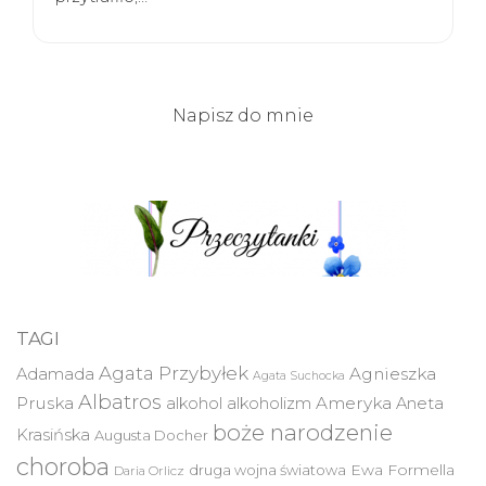
Napisz do mnie
TAGI
Agata Przybyłek
Agnieszka
Adamada
Agata Suchocka
Albatros
Pruska
Ameryka
alkohol
alkoholizm
Aneta
boże narodzenie
Krasińska
Augusta Docher
choroba
druga wojna światowa
Ewa Formella
Daria Orlicz