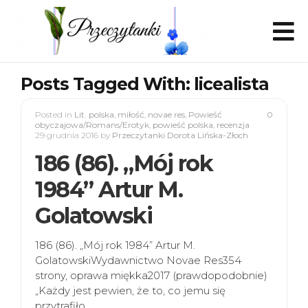
Posts Tagged With: licealista
Posted in
Lit. polska
,
miłość
,
novae res
,
Powieść
0
obyczajowa/Romans/Erotyk
,
powieść polska
,
recenzja
29 grudnia 2016
by
Przeczytanki Dorota Lińska-Złoch
186 (86). „Mój rok
1984” Artur M.
Golatowski
186 (86). „Mój rok 1984” Artur M.
GolatowskiWydawnictwo Novae Res354
strony, oprawa miękka2017 (prawdopodobnie)
„Każdy jest pewien, że to, co jemu się
przytrafiło,…