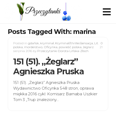
Posts Tagged With: marina
Posted in
gdańsk
,
kryminał
,
Kryminał/thriller/sensacja
,
Lit.
0
polska
,
morderstwo
,
Oficynka
,
powieść polska
,
żeglarz
21
sierpnia 2016
by
Przeczytanki Dorota Lińska-Złoch
151 (51). „Żeglarz”
Agnieszka Pruska
151 (51). „Żeglarz” Agnieszka Pruska
Wydawnictwo Oficynka 548 stron, oprawa
miękka 2016 cykl: Komisarz Barnaba Uszkier
Tom 3 „Trup znaleziony…