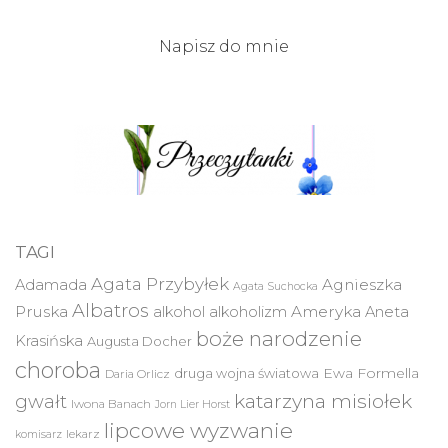
Napisz do mnie
TAGI
Agata Przybyłek
Agnieszka
Adamada
Agata Suchocka
Albatros
Pruska
Ameryka
alkohol
alkoholizm
Aneta
boże narodzenie
Krasińska
Augusta Docher
choroba
druga wojna światowa
Ewa Formella
Daria Orlicz
katarzyna misiołek
gwałt
Iwona Banach
Jorn Lier Horst
lipcowe wyzwanie
lekarz
komisarz