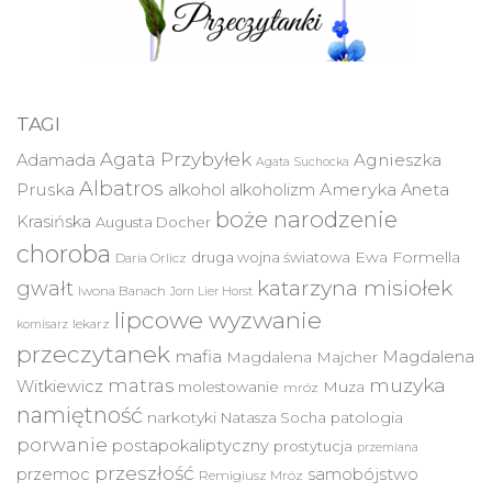
TAGI
Agata Przybyłek
Agnieszka
Adamada
Agata Suchocka
Albatros
Pruska
Ameryka
alkohol
alkoholizm
Aneta
boże narodzenie
Krasińska
Augusta Docher
choroba
druga wojna światowa
Ewa Formella
Daria Orlicz
katarzyna misiołek
gwałt
Iwona Banach
Jorn Lier Horst
lipcowe wyzwanie
lekarz
komisarz
przeczytanek
mafia
Magdalena
Magdalena Majcher
muzyka
matras
Witkiewicz
molestowanie
Muza
mróz
namiętność
narkotyki
Natasza Socha
patologia
porwanie
postapokaliptyczny
prostytucja
przemiana
przeszłość
przemoc
samobójstwo
Remigiusz Mróz