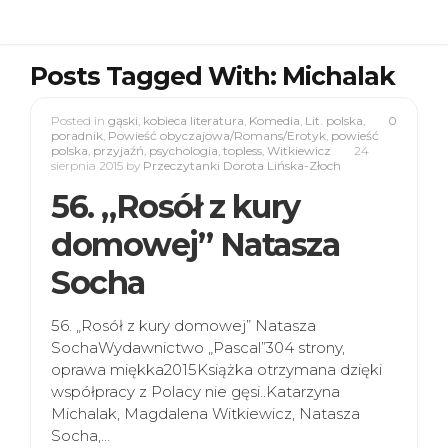
Posts Tagged With: Michalak
Posted in
gąski
,
kobieca literatura
,
Komedia
,
Lit. polska
,
0
poradnik
,
Powieść obyczajowa/Romans/Erotyk
,
powieść
polska
,
przyjaźń
,
psychologia
,
topless
,
Witkiewicz
24
sierpnia 2015
by
Przeczytanki Dorota Lińska-Złoch
56. „Rosół z kury
domowej” Natasza
Socha
56. „Rosół z kury domowej” Natasza
SochaWydawnictwo „Pascal”304 strony,
oprawa miękka2015Książka otrzymana dzięki
współpracy z Polacy nie gęsi..Katarzyna
Michalak, Magdalena Witkiewicz, Natasza
Socha,…