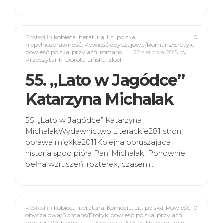
Posted in
kobieca literatura
,
Lit. polska
,
0
niepełnosprawność
,
Powieść obyczajowa/Romans/Erotyk
,
powieść polska
,
przyjaźń
,
romans
22 sierpnia 2015
by
Przeczytanki Dorota Lińska-Złoch
55. „Lato w Jagódce”
Katarzyna Michalak
55. „Lato w Jagódce” Katarzyna
MichalakWydawnictwo Literackie281 stron,
oprawa miękka2011Kolejna poruszająca
historia spod pióra Pani Michalak. Ponownie
pełna wzruszeń, rozterek, czasem…
Posted in
kobieca literatura
,
Komedia
,
Lit. polska
,
Powieść
0
obyczajowa/Romans/Erotyk
,
powieść polska
,
przyjaźń
,
romans
,
Witkiewicz
15 sierpnia 2015
by
Przeczytanki