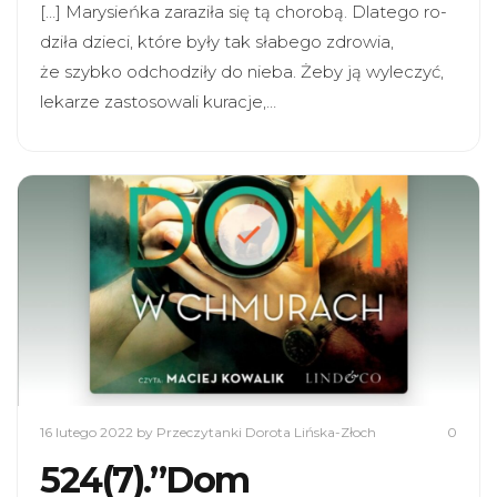
[…] Mary­sień­ka zara­ziła się tą cho­robą. Dla­tego ro­
dzi­ła dzie­ci, które były tak sła­bego zdro­wia,
że szyb­ko odcho­dziły do nieba. Żeby ją wyle­czyć,
leka­rze zasto­so­wali kura­cje,…
16 lutego 2022
by Przeczytanki Dorota Lińska-Złoch
0
524(7).”Dom