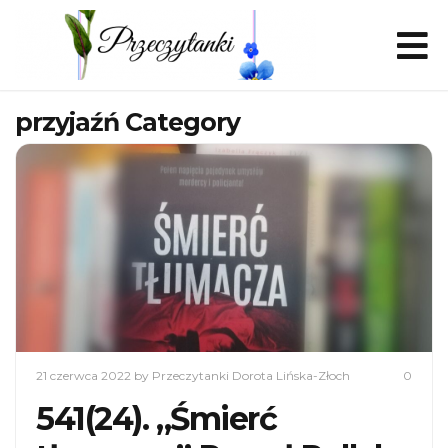
przyjaźń Category
21 czerwca 2022
by Przeczytanki Dorota Lińska-Złoch
0
541(24). „Śmierć