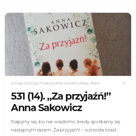
2 maja 2022
by Przeczytanki Dorota Lińska-Złoch
0
531 (14). „Za przyjaźń!”
Anna Sakowicz
Napijmy się, bo nie wiadomo, kiedy spotkamy się
następnym razem. Za przyjaźń! – wzniosła toast.