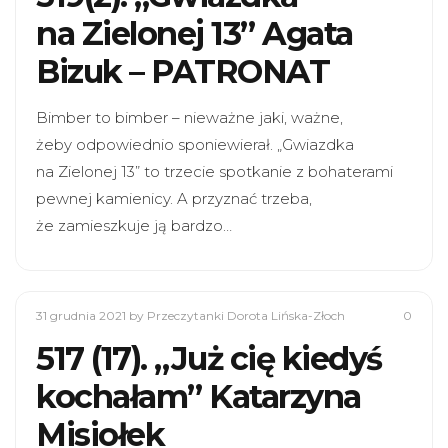
na Zielonej 13” Agata
Bizuk – PATRONAT
Bimber to bimber – nieważne jaki, ważne,
żeby odpowiednio sponiewierał. „Gwiazdka
na Zielonej 13” to trzecie spotkanie z bohaterami
pewnej kamienicy. A przyznać trzeba,
że zamieszkuje ją bardzo…
31 grudnia 2021
by Przeczytanki Dorota Lińska-Złoch
0
517 (17). „Już cię kiedyś
kochałam” Katarzyna
Misiołek