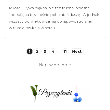
Miłość… Bywa piękna, ale też trudna, bolesna
i potrafiąca bezlitośnie poharatać duszę… A jednak
wszyscy od wieków za nią gonią, wypatrują jej
w tłumie, szukają w sercu,…
Stronicowanie
1
2
3
4
…
11
Next
wpisów
Napisz do mnie