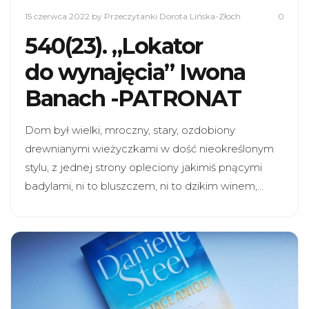
15 czerwca 2022
by Przeczytanki Dorota Lińska-Złoch
0
540(23). „Lokator
do wynajęcia” Iwona
Banach -PATRONAT
Dom był wielki, mroczny, stary, ozdobiony
drewnianymi wieżyczkami w dość nieokreślonym
stylu, z jednej strony opleciony jakimiś pnącymi
badylami, ni to bluszczem, ni to dzikim winem,…