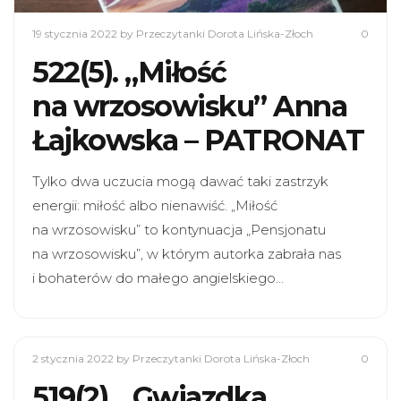
19 stycznia 2022
by Przeczytanki Dorota Lińska-Złoch
0
522(5). „Miłość
na wrzosowisku” Anna
Łajkowska – PATRONAT
Tylko dwa uczucia mogą dawać taki zastrzyk
energii: miłość albo nienawiść. „Miłość
na wrzosowisku” to kontynuacja „Pensjonatu
na wrzosowisku”, w którym autorka zabrała nas
i bohaterów do małego angielskiego…
2 stycznia 2022
by Przeczytanki Dorota Lińska-Złoch
0
519(2). „Gwiazdka