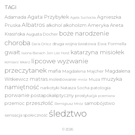
TAGI
Agata Przybyłek
Agnieszka
Adamada
Agata Suchocka
Albatros
Pruska
Ameryka
alkohol
alkoholizm
Aneta
boże narodzenie
Krasińska
Augusta Docher
choroba
druga wojna światowa
Ewa Formella
Daria Orlicz
katarzyna misiołek
gwałt
Iwona Banach
Jorn Lier Horst
lipcowe wyzwanie
lekarz
komisarz
przeczytanek
mafia
Magdalena
Magdalena Majcher
muzyka
matras
Witkiewicz
molestowanie
Muza
mróz
namiętność
narkotyki
Natasza Socha
patologia
porwanie
postapokaliptyczny
prostytucja
przemiana
przeszłość
przemoc
samobójstwo
Remigiusz Mróz
śledztwo
sensacja
społeczność
© 2026