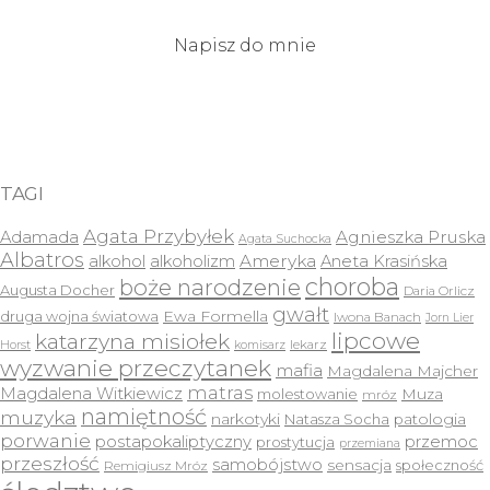
Napisz do mnie
TAGI
Agata Przybyłek
Agnieszka Pruska
Adamada
Agata Suchocka
Albatros
Ameryka
alkohol
alkoholizm
Aneta Krasińska
choroba
boże narodzenie
Augusta Docher
Daria Orlicz
gwałt
druga wojna światowa
Ewa Formella
Iwona Banach
Jorn Lier
lipcowe
katarzyna misiołek
lekarz
Horst
komisarz
wyzwanie przeczytanek
mafia
Magdalena Majcher
matras
Magdalena Witkiewicz
molestowanie
Muza
mróz
namiętność
muzyka
narkotyki
Natasza Socha
patologia
porwanie
postapokaliptyczny
przemoc
prostytucja
przemiana
przeszłość
samobójstwo
sensacja
społeczność
Remigiusz Mróz