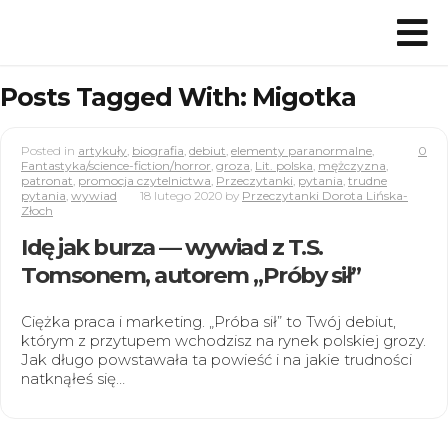
Posts Tagged With: Migotka
Posted in
artykuły
,
biografia
,
debiut
,
elementy paranormalne
,
0
Fantastyka/science-fiction/horror
,
groza
,
Lit. polska
,
mężczyzna
,
patronat
,
promocja czytelnictwa
,
Przeczytanki
,
pytania
,
trudne
pytania
,
wywiad
18 lutego 2020
by
Przeczytanki Dorota Lińska-
Złoch
Idę jak burza — wywiad z T.S.
Tomsonem, autorem „Próby sił”
Ciężka praca i marketing. „Próba sił” to Twój debiut,
którym z przytupem wchodzisz na rynek polskiej grozy.
Jak długo powstawała ta powieść i na jakie trudności
natknąłeś się…