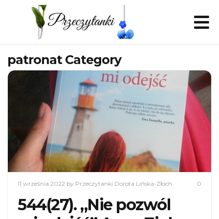
patronat Category
11 września 2022
by Przeczytanki Dorota Lińska-Złoch
0
544(27). „Nie pozwól