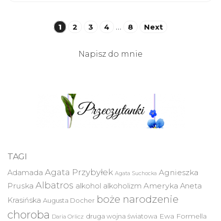
Stronicowanie
1
2
3
4
…
8
Next
wpisów
Napisz do mnie
TAGI
Agata Przybyłek
Agnieszka
Adamada
Agata Suchocka
Albatros
Pruska
Ameryka
alkohol
alkoholizm
Aneta
boże narodzenie
Krasińska
Augusta Docher
choroba
druga wojna światowa
Ewa Formella
Daria Orlicz