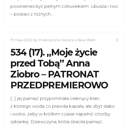
powinieneś być pełnym człowiekiem. Libusza i Iwo
– postaci z różnych…
17 maja 2022
by Przeczytanki Dorota Lińska-Złoch
0
534 (17). „Moje życie
przed Tobą” Anna
Ziobro – PATRONAT
PRZEDPREMIEROWO
[…] jej pamięć przypominała cieknący kran,
z którego woda co prawda kapała, ale zbyt słabo
i wolno, żeby w krótkim czasie napełnić choćby
szklankę. Dziewczyna, która straciła pamięć…