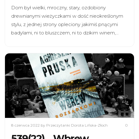
Dom był wielki, mroczny, stary, ozdobiony
drewnianymi wieżyczkami w dość nieokreślonym
stylu, z jednej strony opleciony jakimiś pnącymi
badylami, ni to bluszczem, ni to dzikim winem,…
8 czerwca 2022
by Przeczytanki Dorota Lińska-Złoch
0
539(22). „Wbrew