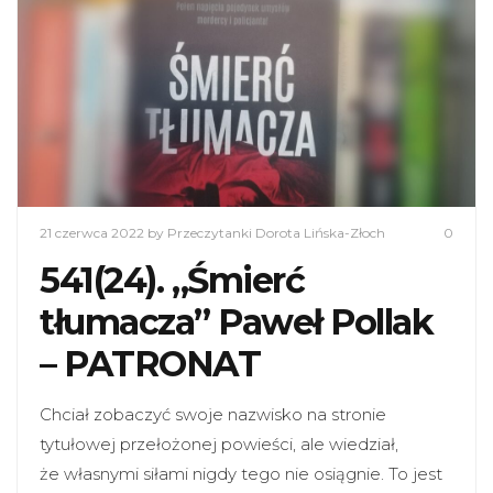
21 czerwca 2022
by Przeczytanki Dorota Lińska-Złoch
0
541(24). „Śmierć
tłumacza” Paweł Pollak
– PATRONAT
Chciał zobaczyć swoje nazwisko na stronie
tytułowej przełożonej powieści, ale wiedział,
że własnymi siłami nigdy tego nie osiągnie. To jest