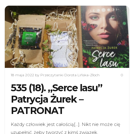
18 maja 2022
by Przeczytanki Dorota Lińska-Złoch
0
535 (18). „Serce lasu”
Patrycja Żurek –
PATRONAT
Każdy człowiek jest całością[…]. Nikt nie może cię
uzupełnić, żeby tworzyć z kimś związek,