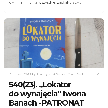
kryminał inny niż wszystkie, zaskakujący,…
15 czerwca 2022
by Przeczytanki Dorota Lińska-Złoch
0
540(23). „Lokator
do wynajęcia” Iwona
Banach -PATRONAT