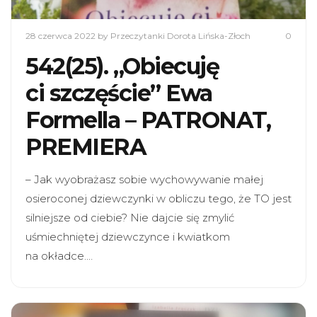
28 czerwca 2022
by Przeczytanki Dorota Lińska-Złoch
0
542(25). „Obiecuję
ci szczęście” Ewa
Formella – PATRONAT,
PREMIERA
– Jak wyobrażasz sobie wychowywanie małej
osieroconej dziewczynki w obliczu tego, że TO jest
silniejsze od ciebie? Nie dajcie się zmylić
uśmiechniętej dziewczynce i kwiatkom
na okładce.…