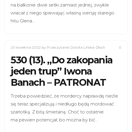
na balkonie dwie setki zamiast jednej, zwykle
wracał z niego śpiewając własną wersję starego
hitu Glena…
20 kwietnia 2022
by Przeczytanki Dorota Lińska-Złoch
0
530 (13). „Do zakopania
jeden trup” Iwona
Banach – PATRONAT
Trzeba powiedzieć, że mordercy naprawdę nieźle
się teraz specjalizują i niedługo będą mordować
szarlotką. Z bitą śmietaną. Choć to ostatnie
ma pewien potencjał, bo można by bić…