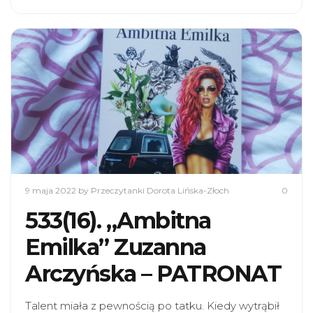
9 maja 2022
by Przeczytanki Dorota Lińska-Złoch
0
533(16). „Ambitna
Emilka” Zuzanna
Arczyńska – PATRONAT
Talent miała z pewnością po tatku. Kiedy wytrąbił