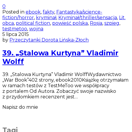
0
Posted in
ebook
,
fakty
,
Fantastyka/science-
fiction/horror
,
kryminał
,
Kryminał/thriller/sensacja
,
Lit.
obca
,
political fiction
,
powieść polska
,
Rosja
,
szpieg
,
testmetoo
,
wojna
5 lipca 2015
by
Przeczytanki Dorota Lińska-Złoch
39. „Stalowa Kurtyna” Vladimir
Wolff
39. „Stalowa Kurtyna” Vladimir WolffWydawnictwo
„War Book”402 strony, ebook2010Książkę otrzymałam
w ramach testów z TestMeToo we współpracy
z portalem Od Autora. Zobaczyć swoje nazwisko
z przydomkiem recenzent jest…
Napisz do mnie
Tagi