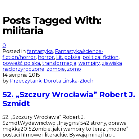
Posts Tagged With:
militaria
0
Posted in
fantastyka
,
Fantastyka/science-
fiction/horror
,
horror
,
Lit. polska
,
political fiction
,
powieść polska
,
transformacja
,
wampiry
,
zjawiska
nadprzyrodzone
,
zombie
,
zomo
14 sierpnia 2015
by
Przeczytanki Dorota Lińska-Złoch
52. „Szczury Wrocławia” Robert J.
Szmidt
52. „Szczury Wrocławia” Robert J.
SzmidtWydawnictwo „Insygnis”542 strony, oprawa
miękka2015Zombie, jak i wampiry to teraz „modne”
postaci filmowe i literackie. Bywają mniej lub…