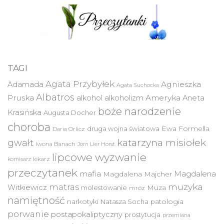
TAGI
Agata Przybyłek
Agnieszka
Adamada
Agata Suchocka
Albatros
Pruska
Ameryka
alkohol
alkoholizm
Aneta
boże narodzenie
Krasińska
Augusta Docher
choroba
druga wojna światowa
Ewa Formella
Daria Orlicz
katarzyna misiołek
gwałt
Iwona Banach
Jorn Lier Horst
lipcowe wyzwanie
lekarz
komisarz
przeczytanek
mafia
Magdalena
Magdalena Majcher
muzyka
matras
Witkiewicz
molestowanie
Muza
mróz
namiętność
narkotyki
Natasza Socha
patologia
porwanie
postapokaliptyczny
prostytucja
przemiana