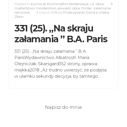
Posted in
kryminał
,
Kryminał/thriller/sensacja
,
Lit. obca
,
5
małżeństwo
,
morderstwo
,
powieść obca
,
thriller
,
załamanie
nerwowe
3 marca 2018
by
Przeczytanki Dorota Lińska-
Złoch
331 (25). „Na skraju
załamania ” B.A. Paris
331 (25). „Na skraju załamania ” B.A.
ParisWydawnictwo Albatrostł. Maria
Olejniczak-Skarsgard352 strony, oprawa
miękka2018 „Aż trudno uwierzyć, że podjęta
w ułamku sekundy decyzja, by tamtego…
Napisz do mnie