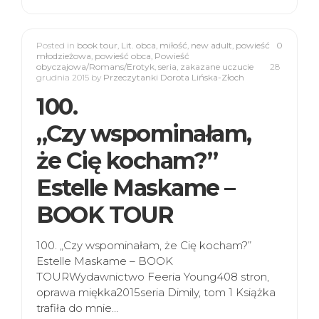
Posted in
book tour
,
Lit. obca
,
miłość
,
new adult
,
powieść
0
młodzieżowa
,
powieść obca
,
Powieść
obyczajowa/Romans/Erotyk
,
seria
,
zakazane uczucie
28
grudnia 2015
by
Przeczytanki Dorota Lińska-Złoch
100.
„Czy wspominałam,
że Cię kocham?”
Estelle Maskame –
BOOK TOUR
100. „Czy wspominałam, że Cię kocham?”
Estelle Maskame – BOOK
TOURWydawnictwo Feeria Young408 stron,
oprawa miękka2015seria Dimily, tom 1 Książka
trafiła do mnie…