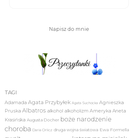
Napisz do mnie
TAGI
Agata Przybyłek
Agnieszka
Adamada
Agata Suchocka
Albatros
Pruska
Ameryka
alkohol
alkoholizm
Aneta
boże narodzenie
Krasińska
Augusta Docher
choroba
druga wojna światowa
Ewa Formella
Daria Orlicz