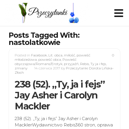
Posts Tagged With:
nastolatkowie
Posted in
Facebook
,
Lit. obca
,
miłość
,
powieść
0
młodzieżowa
,
powieść obca
,
Powieść
obyczajowa/Romans/Erotyk
,
przyjaźń
,
Rebis
,
Ty ja i fejs
,
zmiany
14 czerwca 2017
by
Przeczytanki Dorota Lińska-
Złoch
238 (52). „Ty, ja i fejs”
Jay Asher i Carolyn
Mackler
238 (52). „Ty, ja i fejs” Jay Asher i Carolyn
MacklerWydawnictwo Rebis360 stron, oprawa