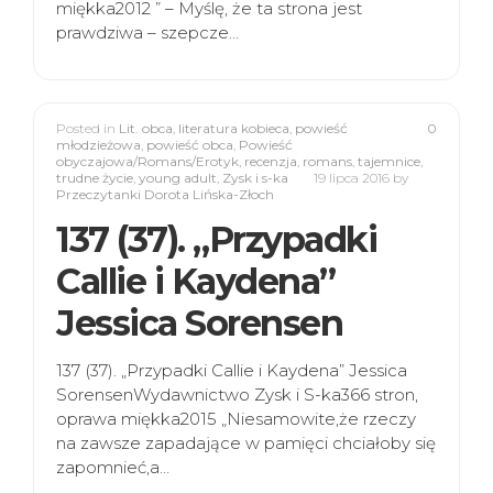
miękka2012 ” – Myślę, że ta strona jest
prawdziwa – szepcze…
Posted in
Lit. obca
,
literatura kobieca
,
powieść
0
młodzieżowa
,
powieść obca
,
Powieść
obyczajowa/Romans/Erotyk
,
recenzja
,
romans
,
tajemnice
,
trudne życie
,
young adult
,
Zysk i s-ka
19 lipca 2016
by
Przeczytanki Dorota Lińska-Złoch
137 (37). „Przypadki
Callie i Kaydena”
Jessica Sorensen
137 (37). „Przypadki Callie i Kaydena” Jessica
SorensenWydawnictwo Zysk i S-ka366 stron,
oprawa miękka2015 „Niesamowite,że rzeczy
na zawsze zapadające w pamięci chciałoby się
zapomnieć,a…