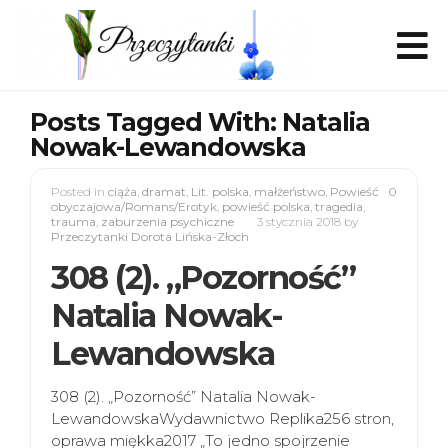
Posts Tagged With: Natalia
Nowak-Lewandowska
Posted in
ciąża
,
dramat
,
Lit. polska
,
małżeństwo
,
Powieść
0
obyczajowa/Romans/Erotyk
,
powieść polska
,
tragedia
,
trauma
,
zaburzenia psychiczne
3 stycznia 2018
by
Przeczytanki Dorota Lińska-Złoch
308 (2). „Pozorność”
Natalia Nowak-
Lewandowska
308 (2). „Pozorność” Natalia Nowak-
LewandowskaWydawnictwo Replika256 stron,
oprawa miękka2017 „To jedno spojrzenie