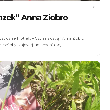
0
razek” Anna Ziobro –
strożnie Piotrek. – Czy za siostrą? Anna Ziobro
ieści obyczajowej, udowadniając,…