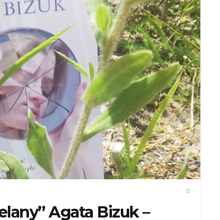
0
celany” Agata Bizuk –