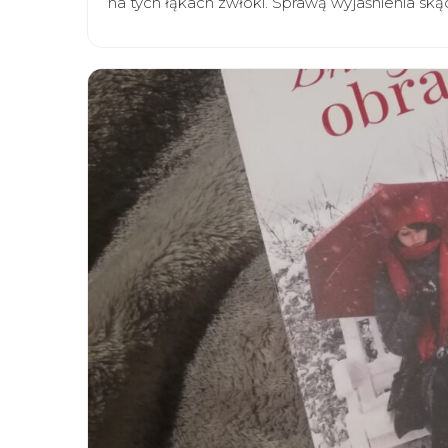
na tych łąkach zwłoki. Sprawą wyjaśnienia ską