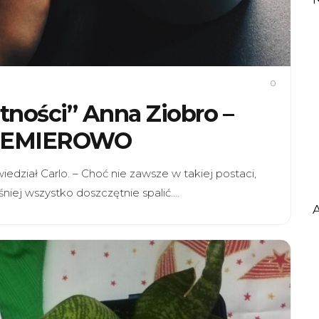
0
tności” Anna Ziobro –
REMIEROWO
edział Carlo. – Choć nie zawsze w takiej postaci,
iej wszystko doszczętnie spalić.…