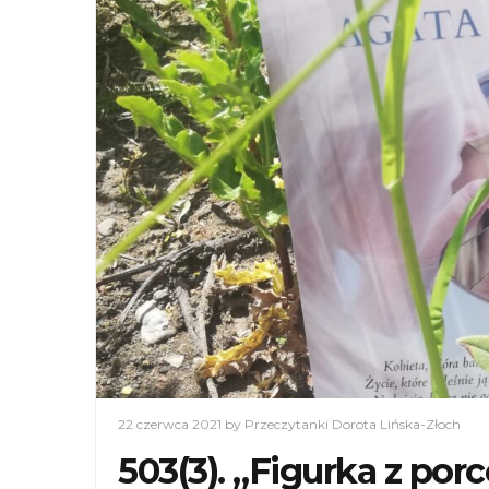
22 czerwca 2021
by Przeczytanki Dorota Lińska-Złoch
503(3). „Figurka z por