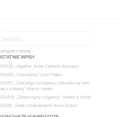
instagram-feed]
OSTATNIE WPISY
557(13). „Agathe” Anne Cathrine Bomann
556(12). „Czarodziej” Colm Toibin
555(11). „Dlaczego szczęśliwy człowiek nie żeni
się z kobietą” Marcin Halski
554(10). „Dziewczyny z Agencji” Hanka V. Mody
553(9). „Słoik z marzeniami” Anna Ziobro
NAJNOWSZE KOMENTARZE