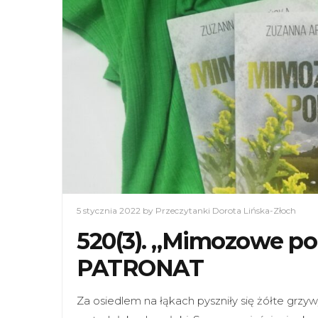
5 stycznia 2022
by Przeczytanki Dorota Lińska-Złoch
520(3). „Mimozowe po
PATRONAT
Za osiedlem na łąkach pyszniły się żółte grzy