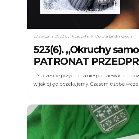
27 stycznia 2022
by Przeczytanki Dorota Lińska-Złoch
523(6). „Okruchy samo
PATRONAT PRZEDP
– Szczęście przychodzi niespodziewanie – powi
w jakiej go oczekujemy. Czasem trzeba wcześn