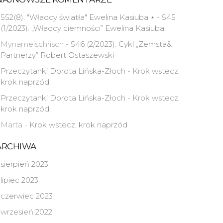
552(8). "Władcy światła" Ewelina Kasiuba ⋆
-
545
(1/2023). „Władcy ciemności” Ewelina Kasiuba
Mynameischrisch
-
546 (2/2023). Cykl „Zemsta&
Partnerzy” Robert Ostaszewski
Przeczytanki Dorota Lińska-Złoch
-
Krok wstecz,
krok naprzód.
Przeczytanki Dorota Lińska-Złoch
-
Krok wstecz,
krok naprzód.
Marta
-
Krok wstecz, krok naprzód.
ARCHIWA
sierpień 2023
lipiec 2023
czerwiec 2023
wrzesień 2022