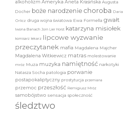
Ameryka
alkoholizm
Aneta Krasińska
Augusta
choroba
boże narodzenie
Docher
Daria
gwałt
druga wojna światowa
Ewa Formella
Orlicz
katarzyna misiołek
Iwona Banach
Jorn Lier Horst
lipcowe wyzwanie
lekarz
komisarz
przeczytanek
mafia
Magdalena Majcher
matras
Magdalena Witkiewicz
molestowanie
namiętność
muzyka
Muza
narkotyki
mróz
porwanie
Natasza Socha
patologia
postapokaliptyczny
prostytucja
przemiana
przeszłość
przemoc
Remigiusz Mróz
samobójstwo
sensacja
społeczność
śledztwo