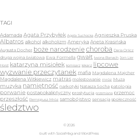
TAGI
Agata Przybyłek
Agnieszka Pruska
Adamada
Agata Suchocka
Albatros
Ameryka
alkohol
alkoholizm
Aneta Krasińska
choroba
boże narodzenie
Augusta Docher
Daria Orlicz
gwałt
druga wojna światowa
Ewa Formella
Iwona Banach
Jorn Lier
lipcowe
katarzyna misiołek
lekarz
Horst
komisarz
wyzwanie przeczytanek
mafia
Magdalena Majcher
matras
Magdalena Witkiewicz
molestowanie
Muza
mróz
namiętność
muzyka
narkotyki
Natasza Socha
patologia
porwanie
postapokaliptyczny
przemoc
prostytucja
przemiana
przeszłość
samobójstwo
sensacja
społeczność
Remigiusz Mróz
śledztwo
© 2026
built with
SocialMag
and
WordPress