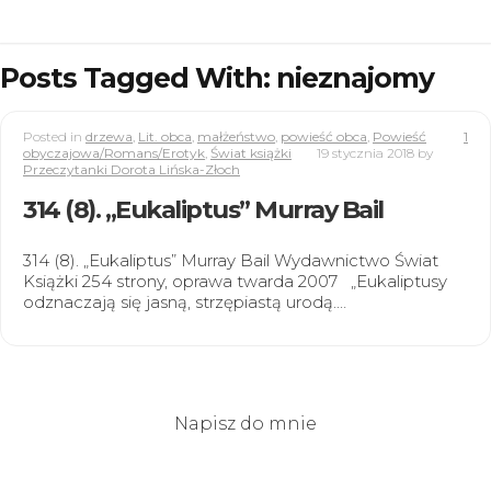
Posts Tagged With: nieznajomy
Posted in
drzewa
,
Lit. obca
,
małżeństwo
,
powieść obca
,
Powieść
1
obyczajowa/Romans/Erotyk
,
Świat książki
19 stycznia 2018
by
Przeczytanki Dorota Lińska-Złoch
314 (8). „Eukaliptus” Murray Bail
314 (8). „Eukaliptus” Murray Bail Wydawnictwo Świat
Książki 254 strony, oprawa twarda 2007 „Eukaliptusy
odznaczają się jasną, strzępiastą urodą.…
Napisz do mnie