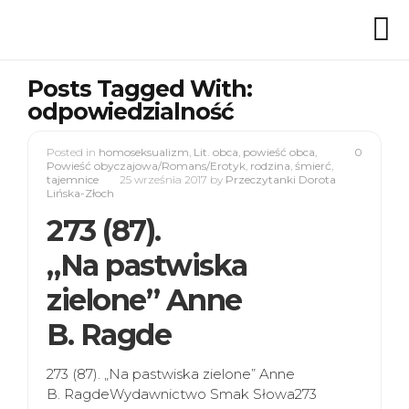
Posts Tagged With:
odpowiedzialność
Posted in
homoseksualizm
,
Lit. obca
,
powieść obca
,
0
Powieść obyczajowa/Romans/Erotyk
,
rodzina
,
śmierć
,
tajemnice
25 września 2017
by
Przeczytanki Dorota
Lińska-Złoch
273 (87).
„Na pastwiska
zielone” Anne
B. Ragde
273 (87). „Na pastwiska zielone” Anne
B. RagdeWydawnictwo Smak Słowa273