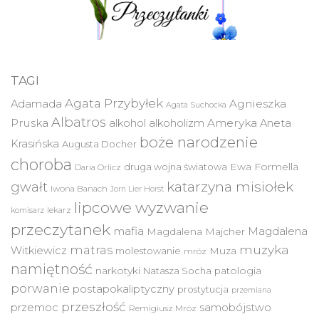
TAGI
Agata Przybyłek
Agnieszka
Adamada
Agata Suchocka
Albatros
Pruska
Ameryka
alkohol
alkoholizm
Aneta
boże narodzenie
Krasińska
Augusta Docher
choroba
druga wojna światowa
Ewa Formella
Daria Orlicz
katarzyna misiołek
gwałt
Iwona Banach
Jorn Lier Horst
lipcowe wyzwanie
lekarz
komisarz
przeczytanek
mafia
Magdalena
Magdalena Majcher
muzyka
matras
Witkiewicz
molestowanie
Muza
mróz
namiętność
narkotyki
Natasza Socha
patologia
porwanie
postapokaliptyczny
prostytucja
przemiana
przeszłość
przemoc
samobójstwo
Remigiusz Mróz