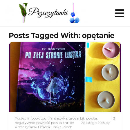
Posts Tagged With: opętanie
Posted in
book tour
,
fantastyka
,
groza
,
Lit. polska
,
3
negatywnie
,
powieść polska
,
thriller
26 lutego 2018
by
Przeczytanki Dorota Lińska-Złoch