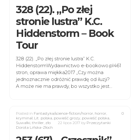
328 (22). „Po złej
stronie lustra” K.C.
Hiddenstorm – Book
Tour
328 (22). „Po złej stronie lustra” K.C.
HiddenstormWydawnictwo e-bookowo.pl461
stron, oprawa miękka2017 „Czy można
jednoznacznie odróżnić prawdę od iluzji?
A może nie ma prawdy, bo wszystko jest…
Posted in
Fantastyka/science-fiction/horror
,
horror
,
0
kryminał
,
Lit. polska
,
powieść grozy
,
powieść polska
,
Suwałki
,
thriller
,
zło
22 lipca 2017
by
Przeczytanki
Dorota Lińska-Złoch