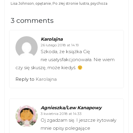
t
b
Lisa Johnson
,
opętanie
,
Po złej stronie lustra
,
psychoza
e
o
r
o
(
k
O
(
3 comments
p
O
e
p
n
e
s
n
i
s
Karolajna
n
i
n
26 lutego 2018 at 14:19
n
e
n
Szkoda, że książka Cię
w
e
w
w
nie usatysfakcjonowała. Nie wiem
i
w
n
i
czy się skuszę, może kiedyś.
d
n
o
d
w
o
Reply to
Karolajna
)
w
)
Agnieszka/Lew Kanapowy
3 kwietnia 2018 at 14:33
Oj zgadzam się. I jeszcze irytowały
mnie opisy polegające