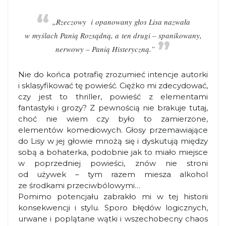
„Rzeczowy i opanowany głos Lisa nazwała
w myślach Panią Rozsądną, a ten drugi – spanikowany,
nerwowy – Panią Histeryczną.”
Nie do końca potrafię zrozumieć intencje autorki
i sklasyfikować tę powieść. Ciężko mi zdecydować,
czy jest to thriller, powieść z elementami
fantastyki i grozy? Z pewnością nie brakuje tutaj,
choć nie wiem czy było to zamierzone,
elementów komediowych. Głosy przemawiające
do Lisy w jej głowie mnożą się i dyskutują między
sobą a bohaterka, podobnie jak to miało miejsce
w poprzedniej powieści, znów nie stroni
od używek – tym razem miesza alkohol
ze środkami przeciwbólowymi…
Pomimo potencjału zabrakło mi w tej historii
konsekwencji i stylu. Sporo błędów logicznych,
urwane i poplątane wątki i wszechobecny chaos