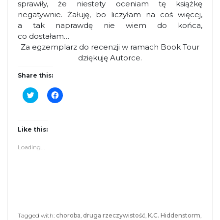
sprawiły, że niestety oceniam tę książkę
negatywnie. Żałuję, bo liczyłam na coś więcej,
a tak naprawdę nie wiem do końca,
co dostałam…
Za egzemplarz do recenzji w ramach Book Tour
dziękuję Autorce.
Share this:
C
C
l
l
i
i
c
c
k
k
t
t
Like this:
o
o
s
s
Loading...
h
h
a
a
r
r
e
e
o
o
n
n
T
F
w
a
i
c
t
e
Tagged with:
choroba
,
druga rzeczywistość
,
K.C. Hiddenstorm
,