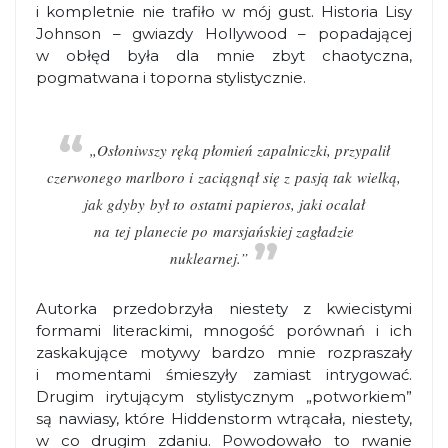
i kompletnie nie trafiło w mój gust. Historia Lisy
Johnson – gwiazdy Hollywood – popadającej
w obłęd była dla mnie zbyt chaotyczna,
pogmatwana i toporna stylistycznie.
„Osłoniwszy ręką płomień zapalniczki, przypalił
czerwonego marlboro i zaciągnął się z pasją tak wielką,
jak gdyby był to ostatni papieros, jaki ocalał
na tej planecie po marsjańskiej zagładzie
nuklearnej.”
Autorka przedobrzyła niestety z kwiecistymi
formami literackimi, mnogość porównań i ich
zaskakujące motywy bardzo mnie rozpraszały
i momentami śmieszyły zamiast intrygować.
Drugim irytującym stylistycznym „potworkiem”
są nawiasy, które Hiddenstorm wtrącała, niestety,
w co drugim zdaniu. Powodowało to rwanie