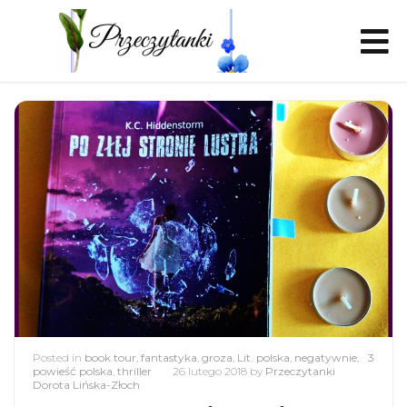
Posted in
book tour
,
fantastyka
,
groza
,
Lit. polska
,
negatywnie
,
3
powieść polska
,
thriller
26 lutego 2018
by
Przeczytanki
Dorota Lińska-Złoch