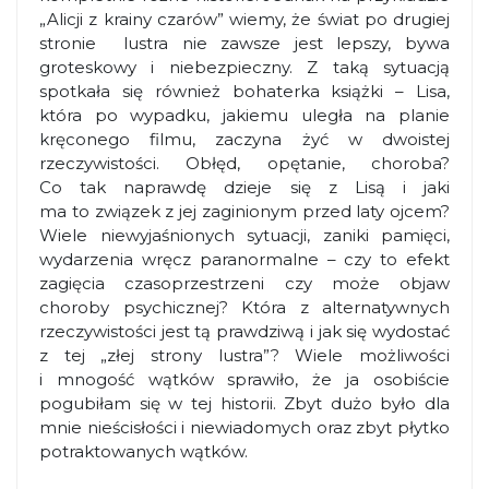
„Alicji z krainy czarów” wiemy, że świat po drugiej
stronie lustra nie zawsze jest lepszy, bywa
groteskowy i niebezpieczny. Z taką sytuacją
spotkała się również bohaterka książki – Lisa,
która po wypadku, jakiemu uległa na planie
kręconego filmu, zaczyna żyć w dwoistej
rzeczywistości. Obłęd, opętanie, choroba?
Co tak naprawdę dzieje się z Lisą i jaki
ma to związek z jej zaginionym przed laty ojcem?
Wiele niewyjaśnionych sytuacji, zaniki pamięci,
wydarzenia wręcz paranormalne – czy to efekt
zagięcia czasoprzestrzeni czy może objaw
choroby psychicznej? Która z alternatywnych
rzeczywistości jest tą prawdziwą i jak się wydostać
z tej „złej strony lustra”? Wiele możliwości
i mnogość wątków sprawiło, że ja osobiście
pogubiłam się w tej historii. Zbyt dużo było dla
mnie nieścisłości i niewiadomych oraz zbyt płytko
potraktowanych wątków.