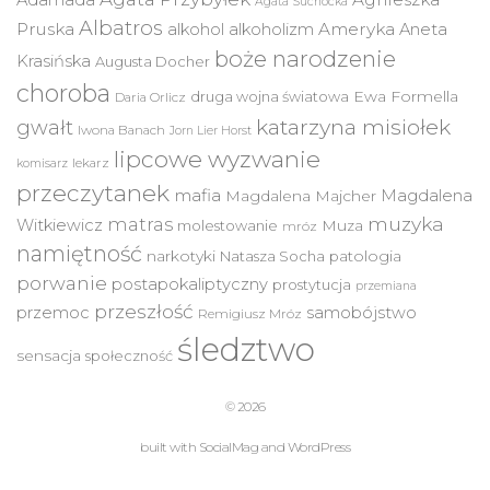
Adamada
Agata Suchocka
Albatros
Pruska
Ameryka
alkohol
alkoholizm
Aneta
boże narodzenie
Krasińska
Augusta Docher
choroba
druga wojna światowa
Ewa Formella
Daria Orlicz
katarzyna misiołek
gwałt
Iwona Banach
Jorn Lier Horst
lipcowe wyzwanie
lekarz
komisarz
przeczytanek
mafia
Magdalena
Magdalena Majcher
muzyka
matras
Witkiewicz
molestowanie
Muza
mróz
namiętność
narkotyki
Natasza Socha
patologia
porwanie
postapokaliptyczny
prostytucja
przemiana
przeszłość
przemoc
samobójstwo
Remigiusz Mróz
śledztwo
sensacja
społeczność
© 2026
built with
SocialMag
and
WordPress