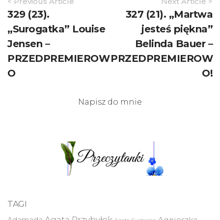
Article
< Previous Article
Next Article >
Navigation
329 (23).
327 (21). „Martwa
„Surogatka” Louise
jesteś piękna”
Jensen –
Belinda Bauer –
PRZEDPREMIEROW
PRZEDPREMIEROW
O
O!
Napisz do mnie
TAGI
Agata Przybyłek
Agnieszka