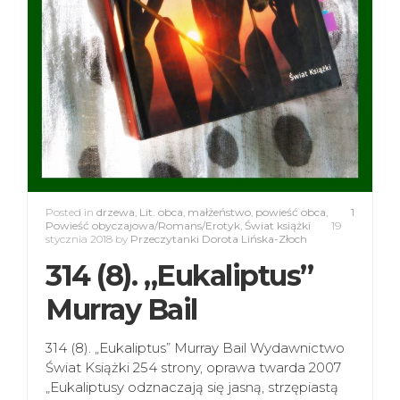
Posted in
drzewa
,
Lit. obca
,
małżeństwo
,
powieść obca
,
1
Powieść obyczajowa/Romans/Erotyk
,
Świat książki
19
stycznia 2018
by
Przeczytanki Dorota Lińska-Złoch
314 (8). „Eukaliptus”
Murray Bail
314 (8). „Eukaliptus” Murray Bail Wydawnictwo
Świat Książki 254 strony, oprawa twarda 2007
„Eukaliptusy odznaczają się jasną, strzępiastą