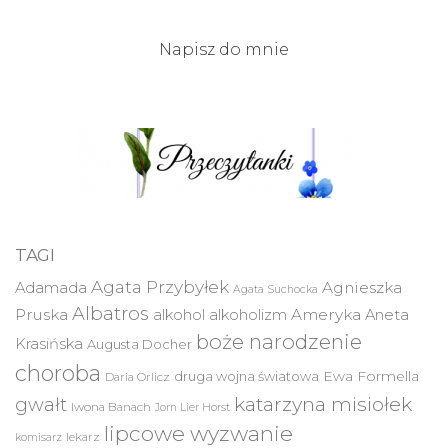
Napisz do mnie
TAGI
Agata Przybyłek
Agnieszka
Adamada
Agata Suchocka
Albatros
Pruska
Ameryka
alkohol
alkoholizm
Aneta
boże narodzenie
Krasińska
Augusta Docher
choroba
druga wojna światowa
Ewa Formella
Daria Orlicz
katarzyna misiołek
gwałt
Iwona Banach
Jorn Lier Horst
lipcowe wyzwanie
lekarz
komisarz