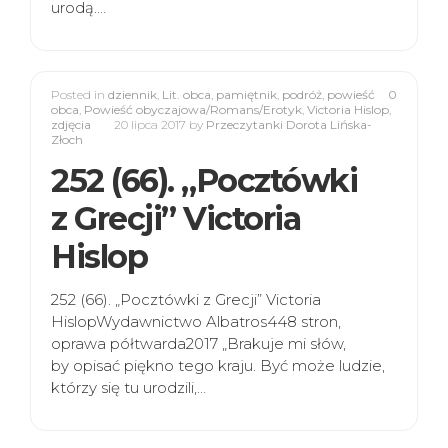
urodą.…
Posted in
dziennik
,
Lit. obca
,
pamiętnik
,
podróż
,
powieść
0
obca
,
Powieść obyczajowa/Romans/Erotyk
,
Victoria Hislop
,
zdjęcia
20 lipca 2017
by
Przeczytanki Dorota Lińska-
Złoch
252 (66). „Pocztówki
z Grecji” Victoria
Hislop
252 (66). „Pocztówki z Grecji” Victoria
HislopWydawnictwo Albatros448 stron,
oprawa półtwarda2017 „Brakuje mi słów,
by opisać piękno tego kraju. Być może ludzie,
którzy się tu urodzili,…