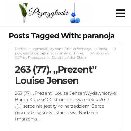
Posts Tagged With: paranoja
Posted in
kryminał
,
Kryminał/thriller/sensacja
,
Lit. obca
,
0
powieść obca
,
tajemnicza śmierć
,
thriller
24 sierpnia
2017
by
Przeczytanki Dorota Lińska-Złoch
263 (77). „Prezent”
Louise Jensen
263 (77). „Prezent” Louise JensenWydawnictwo
Burda Książki400 stron, oprawa miękka2017
„[…] serce nie jest tylko narzędziem. Serce
gromadzi sekrety i kłamstwa. Nadzieje
i marzenia.…