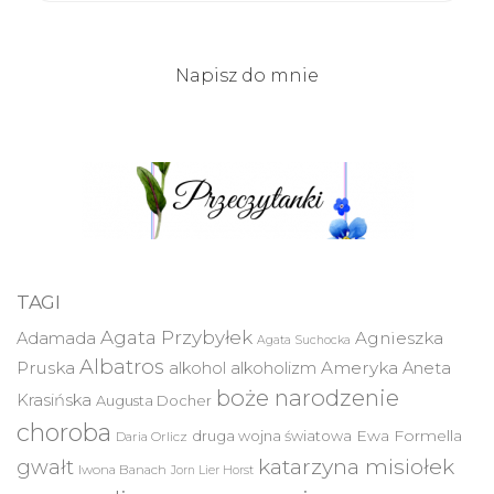
Napisz do mnie
TAGI
Agata Przybyłek
Agnieszka
Adamada
Agata Suchocka
Albatros
Pruska
Ameryka
alkohol
alkoholizm
Aneta
boże narodzenie
Krasińska
Augusta Docher
choroba
druga wojna światowa
Ewa Formella
Daria Orlicz
katarzyna misiołek
gwałt
Iwona Banach
Jorn Lier Horst