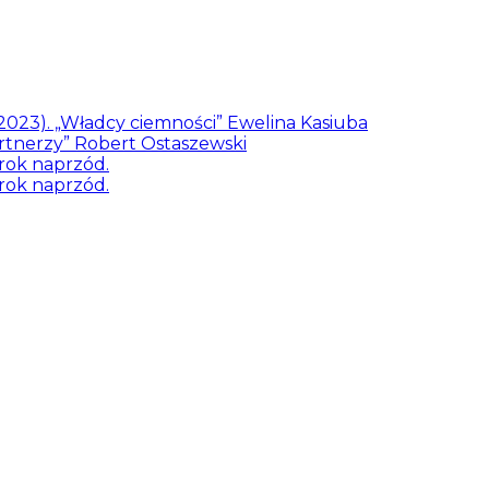
/2023). „Władcy ciemności” Ewelina Kasiuba
artnerzy” Robert Ostaszewski
rok naprzód.
rok naprzód.