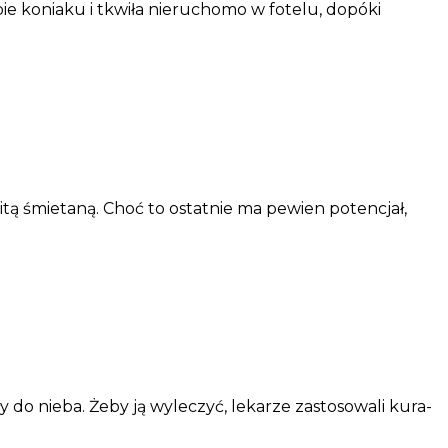
e koniaku i tkwiła nieruchomo w fotelu, dopóki
itą śmietaną. Choć to ostatnie ma pewien potencjał,
iły do nieba. Żeby ją wyle­czyć, leka­rze zasto­so­wali kura­