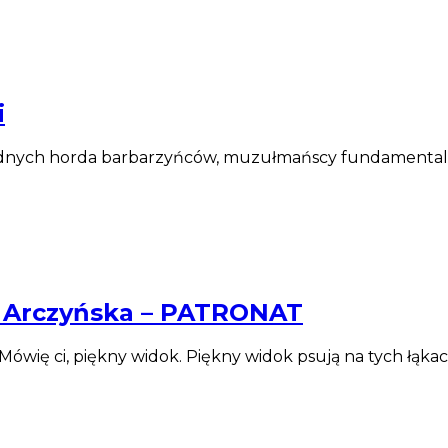
i
ednych horda barbarzyńców, muzułmańscy fundamentaliści
a Arczyńska – PATRONAT
 Mówię ci, piękny widok. Piękny widok psują na tych łąka