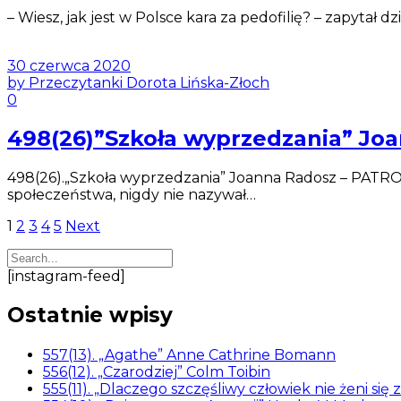
– Wiesz, jak jest w Polsce kara za pedofilię? – zapytał 
30 czerwca 2020
by Przeczytanki Dorota Lińska-Złoch
0
498(26)”Szkoła wyprzedzania” J
498(26).„Szkoła wyprzedzania” Joanna Radosz – PATR
społeczeństwa, nigdy nie nazywał…
Stronicowanie
1
2
3
4
5
Next
wpisów
[instagram-feed]
Ostatnie wpisy
557(13). „Agathe” Anne Cathrine Bomann
556(12). „Czarodziej” Colm Toibin
555(11). „Dlaczego szczęśliwy człowiek nie żeni się 