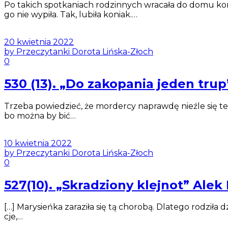
Po takich spotkaniach rodzinnych wracała do domu kom
go nie wypiła. Tak, lubiła koniak.…
20 kwietnia 2022
by Przeczytanki Dorota Lińska-Złoch
0
530 (13). „Do zakopania jeden tr
Trzeba powiedzieć, że mordercy naprawdę nieźle się ter
bo można by bić…
10 kwietnia 2022
by Przeczytanki Dorota Lińska-Złoch
0
527(10). „Skradziony klejnot” Alek
[…] Mary­sień­ka zara­ziła się tą cho­robą. Dla­tego ro­dzi­ła
cje,…