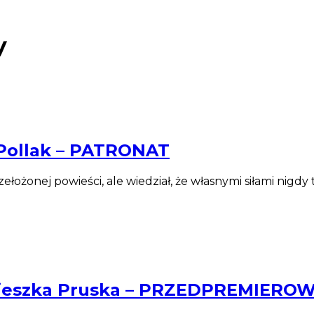
y
 Pollak – PATRONAT
łożonej powieści, ale wiedział, że własnymi siłami nigdy te
gnieszka Pruska – PRZEDPREMIER