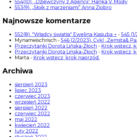
554(10). „Dziewczyny z Agencji” Hanka V. Mody
553(9). „Słoik z marzeniami” Anna Ziobro
Najnowsze komentarze
552(8). "Władcy światła" Ewelina Kasiuba ⋆
-
545 (1
Mynameischrisch
-
546 (2/2023). Cykl „Zemsta& P
Przeczytanki Dorota Lińska-Złoch
-
Krok wstecz, k
Przeczytanki Dorota Lińska-Złoch
-
Krok wstecz, k
Marta
-
Krok wstecz, krok naprzód.
Archiwa
sierpień 2023
lipiec 2023
czerwiec 2023
wrzesień 2022
sierpień 2022
czerwiec 2022
maj 2022
kwiecień 2022
luty 2022
styczeń 2022