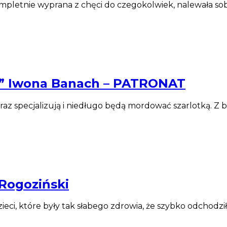
pletnie wyprana z chęci do czegokolwiek, nalewała sobi
up” Iwona Banach – PATRONAT
az specjalizują i niedługo będą mordować szarlotką. Z b
 Rogoziński
 dzie­ci, które były tak sła­bego zdro­wia, że szyb­ko odcho­dz