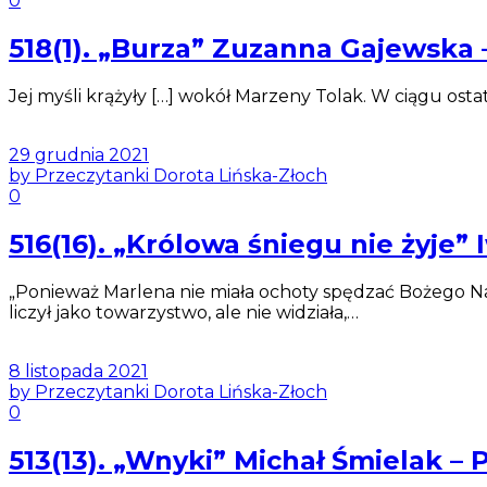
0
518(1). „Burza” Zuzanna Gajews
Jej myśli krążyły […] wokół Marzeny Tolak. W ciągu osta
29 grudnia 2021
by Przeczytanki Dorota Lińska-Złoch
0
516(16). „Królowa śniegu nie żyj
„Ponieważ Marlena nie miała ochoty spędzać Bożego Nar
liczył jako towarzystwo, ale nie widziała,…
8 listopada 2021
by Przeczytanki Dorota Lińska-Złoch
0
513(13). „Wnyki” Michał Śmielak 