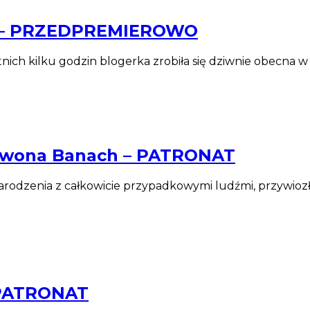
ka – PRZEDPREMIEROWO
tnich kilku godzin blogerka zrobiła się dziwnie obecna w
e” Iwona Banach – PATRONAT
odzenia z całkowicie przypadkowymi ludźmi, przywiozła 
– PATRONAT