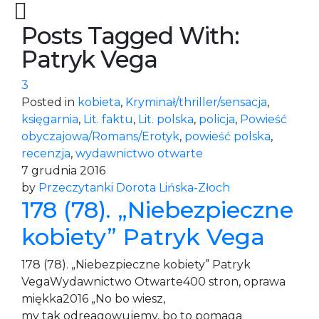
Posts Tagged With:
Patryk Vega
3
Posted in
kobieta
,
Kryminał/thriller/sensacja
,
księgarnia
,
Lit. faktu
,
Lit. polska
,
policja
,
Powieść
obyczajowa/Romans/Erotyk
,
powieść polska
,
recenzja
,
wydawnictwo otwarte
7 grudnia 2016
by
Przeczytanki Dorota Lińska-Złoch
178 (78). „Niebezpieczne
kobiety” Patryk Vega
178 (78). „Niebezpieczne kobiety” Patryk
VegaWydawnictwo Otwarte400 stron, oprawa
miękka2016 „No bo wiesz,
my tak odreagowujemy, bo to pomaga