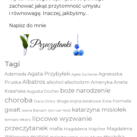
zachować jakąś przytomność umysłu
i równowagę. Inaczej, jakbyśmy…
Napisz do mnie
Tagi
Agata Przybyłek
Agnieszka
Adamada
Agata Suchocka
Albatros
Pruska
Ameryka
alkohol
alkoholizm
Aneta
boże narodzenie
Krasińska
Augusta Docher
choroba
druga wojna światowa
Ewa Formella
Daria Orlicz
katarzyna misiołek
gwałt
Iwona Banach
Jorn Lier Horst
lipcowe wyzwanie
lekarz
komisarz
przeczytanek
mafia
Magdalena
Magdalena Majcher
muzyka
matras