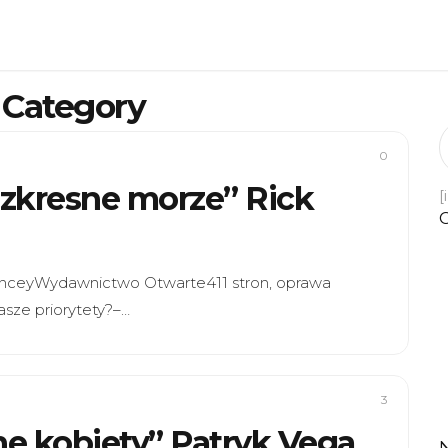
 Category
0
 Bezkresne morze” Rick
[
 YanceyWydawnictwo Otwarte411 stron, oprawa
asze priorytety?–…
3
ne kobiety” Patryk Vega