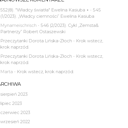
552(8). "Władcy światła" Ewelina Kasiuba ⋆
-
545
(1/2023). „Władcy ciemności” Ewelina Kasiuba
Mynameischrisch
-
546 (2/2023). Cykl „Zemsta&
Partnerzy” Robert Ostaszewski
Przeczytanki Dorota Lińska-Złoch
-
Krok wstecz,
krok naprzód.
Przeczytanki Dorota Lińska-Złoch
-
Krok wstecz,
krok naprzód.
Marta
-
Krok wstecz, krok naprzód.
ARCHIWA
sierpień 2023
lipiec 2023
czerwiec 2023
wrzesień 2022