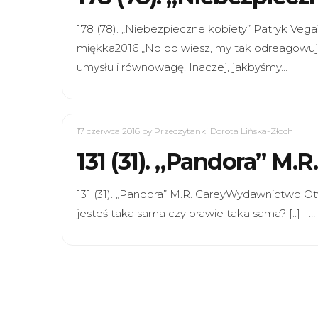
178 (78). „Niebezpieczne kobiety” Patryk V
miękka2016 „No bo wiesz, my tak odreagowu
umysłu i równowagę. Inaczej, jakbyśmy…
17 czerwca 2016
by Przeczytanki Dorota Lińska-Złoch
131 (31). „Pandora” M.R
131 (31). „Pandora” M.R. CareyWydawnictwo Ot
jesteś taka sama czy prawie taka sama? [..] –…